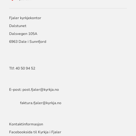
FOR
FJALER
SOKN
Fjaler kyrkjekontor
Dalstunet
Dalsvegen 105A
6963 Dale i Sunnfjord
Tlf: 40 50 94 52
E–post: post.fjaler@kyrkja.no
faktura.fjaler@kyrkja.no
Kontaktinformasjon
Facebooksida til Kyrkja i Fjaler