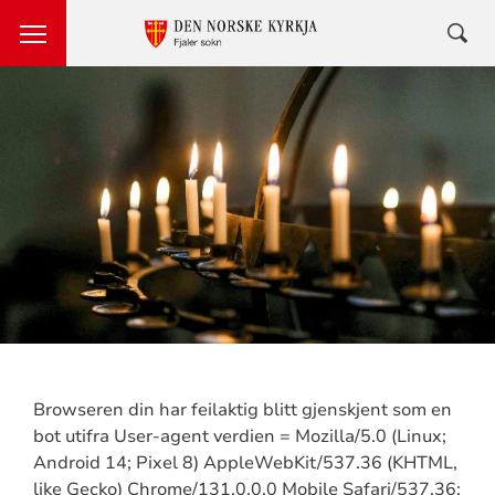
Browseren din har feilaktig blitt gjenskjent som en
bot utifra User-agent verdien = Mozilla/5.0 (Linux;
Android 14; Pixel 8) AppleWebKit/537.36 (KHTML,
like Gecko) Chrome/131.0.0.0 Mobile Safari/537.36;