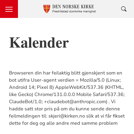
Kalender
Browseren din har feilaktig blitt gjenskjent som en
bot utifra User-agent verdien = Mozilla/5.0 (Linux;
Android 14; Pixel 8) AppleWebKit/537.36 (KHTML,
like Gecko) Chrome/131.0.0.0 Mobile Safari/537.36;
ClaudeBot/1.0; +claudebot@anthropic.com) . Vi
hadde satt stor pris på om du kunne sende denne
feilmeldingen til: skjeri@kirken.no slik at vi får fikset
dette for deg og alle andre med samme problem