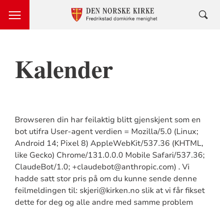
Kalender
Browseren din har feilaktig blitt gjenskjent som en
bot utifra User-agent verdien = Mozilla/5.0 (Linux;
Android 14; Pixel 8) AppleWebKit/537.36 (KHTML,
like Gecko) Chrome/131.0.0.0 Mobile Safari/537.36;
ClaudeBot/1.0; +claudebot@anthropic.com) . Vi
hadde satt stor pris på om du kunne sende denne
feilmeldingen til: skjeri@kirken.no slik at vi får fikset
dette for deg og alle andre med samme problem