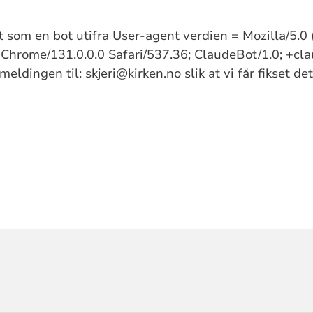
nt som en bot utifra User-agent verdien = Mozilla/5.
hrome/131.0.0.0 Safari/537.36; ClaudeBot/1.0; +cla
eldingen til: skjeri@kirken.no slik at vi får fikset 
ORMASJON