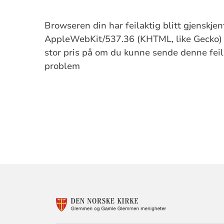
Browseren din har feilaktig blitt gjenskje
AppleWebKit/537.36 (KHTML, like Gecko) C
stor pris på om du kunne sende denne feilm
problem
KONTAKTINF
FOR
GLEMMEN