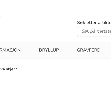
Søk etter artik
IRMASJON
BRYLLUP
GRAVFERD
va skjer?