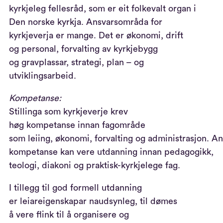
kyrkjeleg fellesråd
, som er eit folkevalt organ i
D
en norske kyrkja
.
Ansvarsområda for
kyrkjeverj
a
er mange.
Det er
økonomi, drift
og
person
al
,
forvalting av
kyrkjebygg
og
gravplassa
r,
strategi, plan – og
utvik
l
ingsarbeid
.
K
ompetanse:
Stillinga som kyrkjeverje
krev
høg
kompetanse
innan
fagområde
som
leiing,
økonomi,
forvalting
og
administrasjon
.
A
kompetanse kan vere
utdanning
innan pedagogikk
,
teologi
, diakoni
og praktisk-kyrkjelege fag
.
I tillegg til god
formell utdanning
er
leiareigenskapar
naudsynleg,
til dømes
å
vere
flink til å organisere og