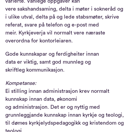
varierte
.
Vanlege oppgåver kan
vere
sakshandsam
ing
,
delta i møter
i sokneråd og
i
ulike
utval
,
delta
på og
lede stabsmøter,
skrive
referat,
svare på telefon og e-post
m
ed
meir.
Kyrkjeverja vil normalt vere næraste
overordna for
kontor
leiaren
.
G
od
e
kunnskap
a
r
og ferdigheiter innan
data
er
viktig,
samt
god m
unnleg og
skriftleg
kommunikas
jon
.
Kompetanse:
Ei stilling innan administrasjon krev norma
lt
kunnskap innan
data,
økonomi
o
g
administrasjon.
Det
er og nyttig med
grunnleggjande kunnskap innan kyrkje og teologi
,
til dømes kyr
kjelydspedagogikk og kristendom og
teologi
.