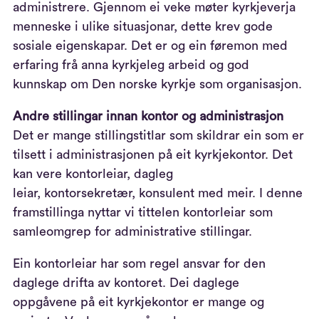
administrere.
Gjennom ei veke møter kyrkjeverja
m
enneske i ulike situasjonar
, dette krev gode
sosiale eigenskapar. Det er
og ein føremon med
erfaring frå anna kyrkjeleg arbeid
og
god
kunnskap om Den nor
ske kyrkj
e
som organisasjon.
Andre stillingar innan kontor og admini
strasjon
Det er mange stillingstitlar som skildrar ein som er
tilsett
i administrasjonen på eit kyrkjekontor.
Det
kan v
e
re kontorleiar, dagleg
leiar,
kontorsekretær
,
konsulent
med meir
.
I
denne
framstillinga nyttar vi
tittelen kontor
leiar
som
samleomgrep for administrative stillingar.
Ein kontor
leiar
har som regel ansvar for den
daglege drifta av kontoret
.
Dei daglege
oppgåvene på eit kyrkjekontor er mange
og