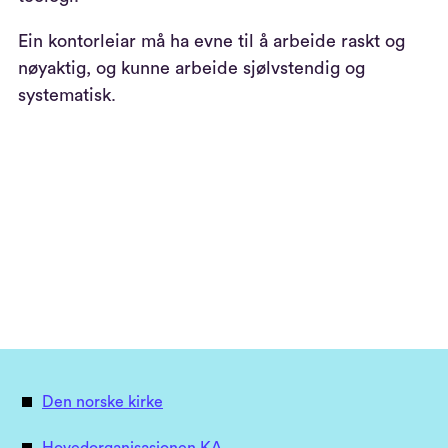
Ein kontor
leiar
må ha evne til
å
arbeide
rask
t
og
nøyaktig
,
og
kunne arbeide
sjølvstendig og
systematisk.
Den norske kirke
Hovedorganisasjonen KA