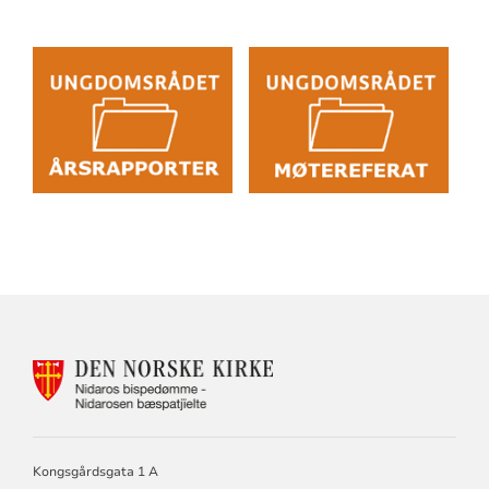
Artikkelsnarveger
KONTAKTINFORMASJON
FOR
NIDAROS
BISKOP
OG
BISPEDØMMERÅD.
Kongsgårdsgata 1 A