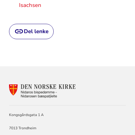
Isachsen
Del lenke
KONTAKTINFORMASJON
FOR
NIDAROS
BISKOP
OG
BISPEDØMMERÅD.
Kongsgårdsgata 1 A
PRESES
I
7013 Trondheim
BISPEMØTET.