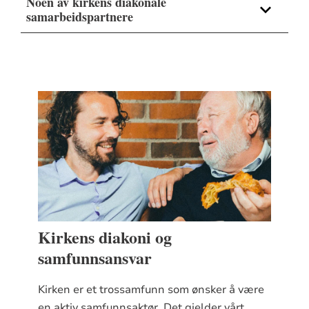
Noen av kirkens diakonale
samarbeidspartnere
Det norske Diakonhjem
(Diakonhjemmet)
Kirkens Bymisjon
Kirkens diakoni og
samfunnsansvar
Kirken er et trossamfunn som ønsker å være
en aktiv samfunnsaktør. Det gjelder vårt