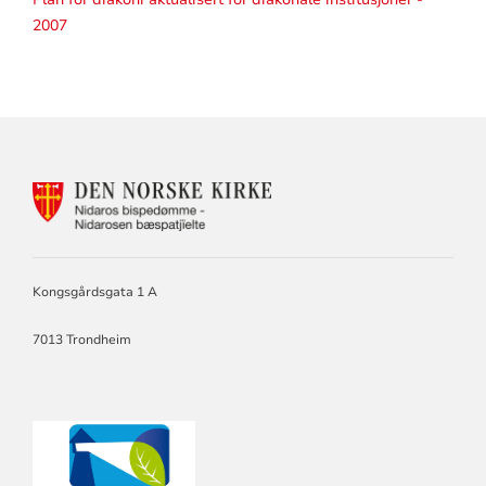
Kirkelig Ressurssenter
2007
KONTAKTINFORMASJON
CRUX
FOR
NIDAROS
BISKOP
OG
BISPEDØMMERÅD.
Kongsgårdsgata 1 A
PRESES
I
7013 Trondheim
BISPEMØTET.
Kirkens Nødhjelp