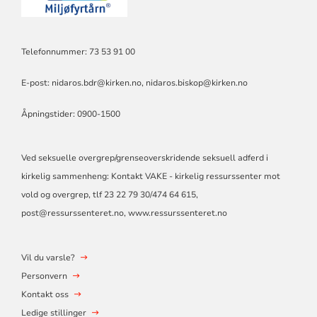
Telefonnummer: 73 53 91 00
E-post:
nidaros.bdr@kirken.no
,
nidaros.biskop@kirken.no
Åpningstider: 0900-1500
Signo
Ved seksuelle overgrep/grenseoverskridende seksuell adferd i
kirkelig sammenheng: Kontakt VAKE - kirkelig ressurssenter mot
vold og overgrep, tlf 23 22 79 30/474 64 615,
post@ressurssenteret.no
, www.ressurssenteret.no
Vil du varsle?
Personvern
Kontakt oss
Ledige stillinger