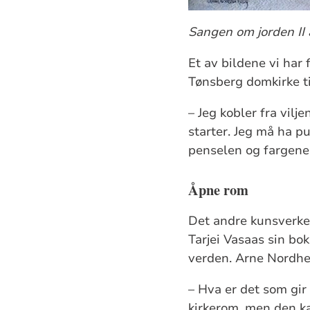
Sangen om jorden II 
Et av bildene vi har 
Tønsberg domkirke ti
– Jeg kobler fra vilj
starter. Jeg må ha p
penselen og fargene
Åpne rom
Det andre kunsverket
Tarjei Vasaas sin bok
verden. Arne Nordhei
– Hva er det som gir
kirkerom, men den k