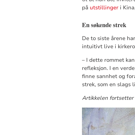
på
utstillinger
i Kina
En søkende strek
De to siste årene ha
intuitivt live i kirk
– I dette rommet kan
refleksjon. I en verd
finne sannhet og for
strek, som en slags l
Artikkelen fortsetter