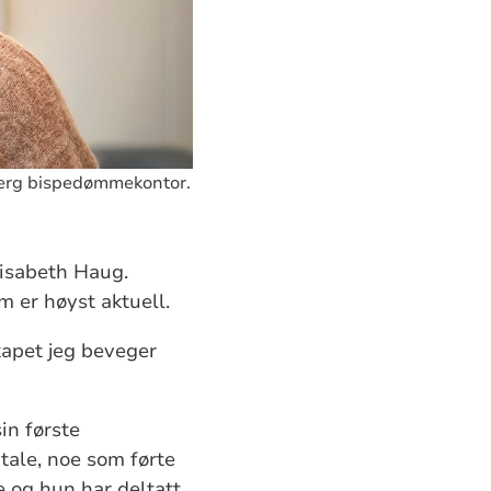
sberg bispedømmekontor.
lisabeth Haug.
m er høyst aktuell.
kapet jeg beveger
in første
tale, noe som førte
te og hun har deltatt