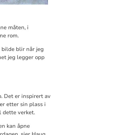
nne måten, i
pne rom.
 bilde blir når jeg
het jeg legger opp
 Det er inspirert av
r etter sin plass i
l dette verket.
ten kan åpne
erdagen, sier Haug.