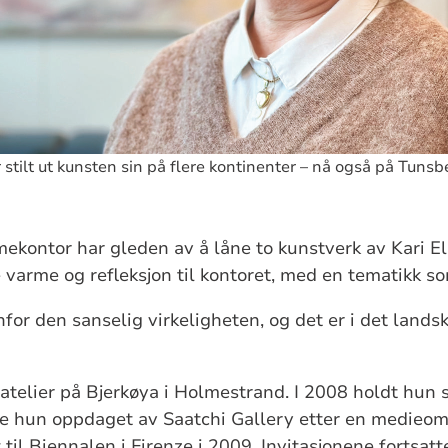
 stilt ut kunsten sin på flere kontinenter – nå også på Tun
kontor har gleden av å låne to kunstverk av Kari E
 varme og refleksjon til kontoret, med en tematikk so
nfor den sanselig virkeligheten, og det er i det lands
 atelier på Bjerkøya i Holmestrand. I
2008 holdt hun s
ble hun oppdaget av Saatchi Gallery etter en medieom
rt til Biennalen i Firenze i 2009. Invitasjonene fortsat