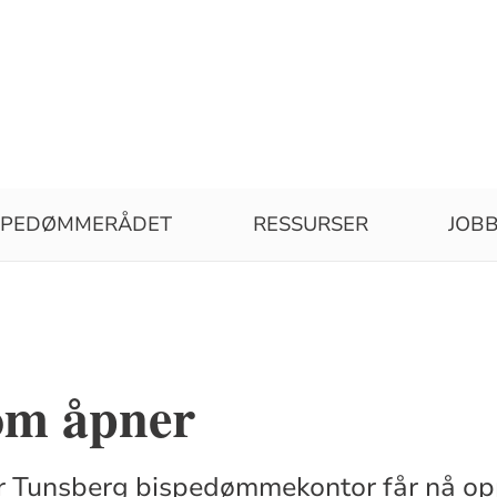
SPEDØMMERÅDET
RESSURSER
JOBB
om åpner
er Tunsberg bispedømmekontor får nå op