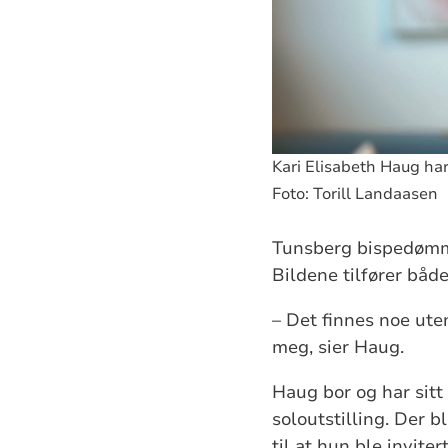
Kari Elisabeth Haug har
Foto: Torill Landaasen
Tunsberg bispedømme
Bildene tilfører både
– Det finnes noe ute
meg, sier Haug.
Haug bor og har sitt
soloutstilling. Der 
til at hun ble invite