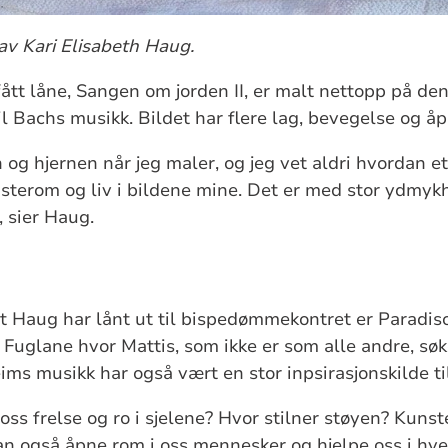
av Kari Elisabeth Haug.
fått låne, Sangen om jorden II, er malt nettopp på de
l Bachs musikk. Bildet har flere lag, bevegelse og å
en og hjernen når jeg maler, og jeg vet aldri hvordan et
usterom og liv i bildene mine. Det er med stor ydmyk
, sier Haug.
 Haug har lånt ut til bispedømmekontret er Paradiso.
 Fuglane hvor Mattis, som ikke er som alle andre, søke
ms musikk har også vært en stor inpsirasjonskilde ti
 oss frelse og ro i sjelene? Hvor stilner støyen? Kuns
an også åpne rom i oss mennesker og hjelpe oss i hv