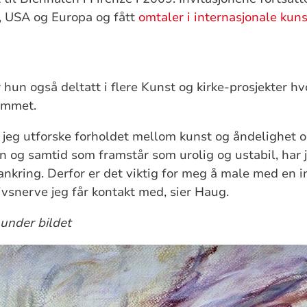
, USA og Europa og fått
omtaler i internasjonale ku
r hun også deltatt i flere Kunst og kirke-prosjekter h
erommet.
 jeg utforske forholdet mellom kunst og åndelighet 
en og samtid som framstår som urolig og ustabil, har 
ankring. Derfor er det viktig for meg å male med en i
ivsnerve jeg får kontakt med, sier Haug.
 under bildet