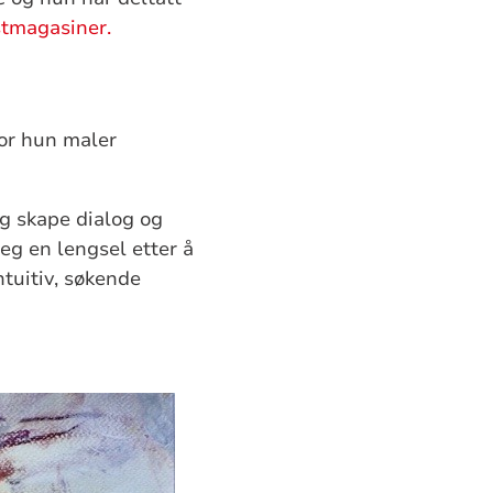
nstmagasiner.
vor hun maler
og skape dialog og
jeg en lengsel etter å
ntuitiv, søkende