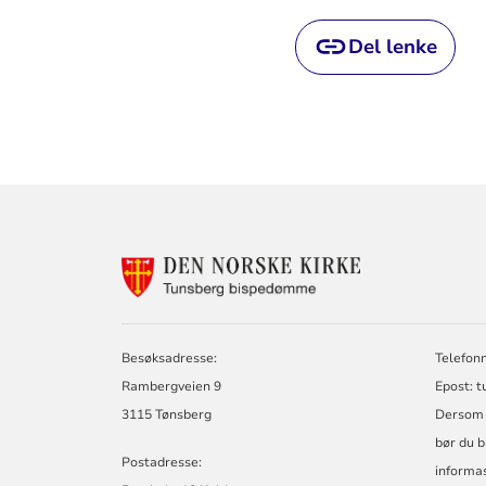
Del lenke
KONTAKTINF
FOR
TUNSBERG
BISPEDØMME
Besøksadresse:
Telefon
Rambergveien 9
Epost: 
3115 Tønsberg
Dersom d
bør du b
Postadresse:
informas