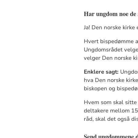
Har ungdom noe de sk
Ja! Den norske kirke
Hvert bispedømme ar
Ungdomsrådet velge
velger Den norske k
Enklere sagt:
Ungdom
hva Den norske kirke
biskopen og bispedøm
Hvem som skal sitte
deltakere mellom 15 o
råd, skal det også d
Send ungdommene de