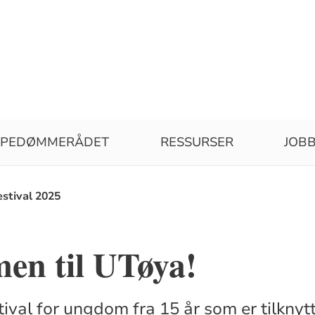
SPEDØMMERÅDET
RESSURSER
JOBB
stival 2025
en til UTøya!
ival for ungdom fra 15 år som er tilknyt