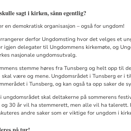
ulle sagt i kirken, sånn egentlig?
 er en demokratisk organisasjon – også for ungdom!
rangerer derfor Ungdomsting hvor det velges et u
r igjen delegater til Ungdommens kirkemøte, og U
irkes nasjonale ungdomsutvalg.
mens stemme høres fra Tunsberg og helt opp til 
 skal være og mene. Ungdomsrådet i Tunsberg er i til
merådet i Tunsberg, og kan også ta opp saker de sy
 i ungdomsrådet skal deltakerne på sommerens fest
g 30 år vil ha stemmerett, men alle vil ha talerett. I 
iskuteres andre saker som er viktige for ungdom i kirk
res på tur!