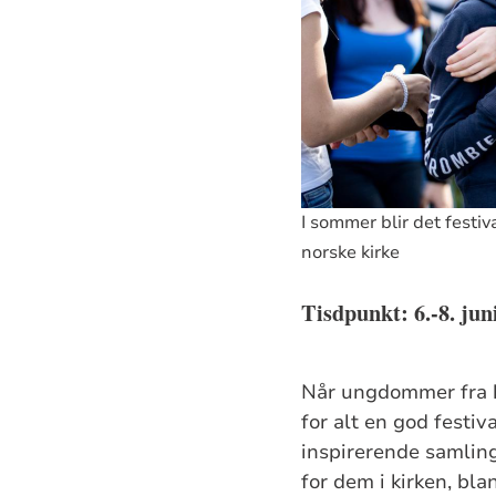
I sommer blir det festi
norske kirke
Tisdpunkt:
6.-8. jun
Når ungdommer fra h
for alt en god festi
inspirerende samling
for dem i kirken, bl