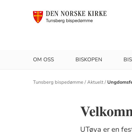
OM OSS
BISKOPEN
BI
Brødsmulesti
Tunsberg bispedømme
Aktuelt
Ungdomsfe
Velkomm
UTøya er en fest