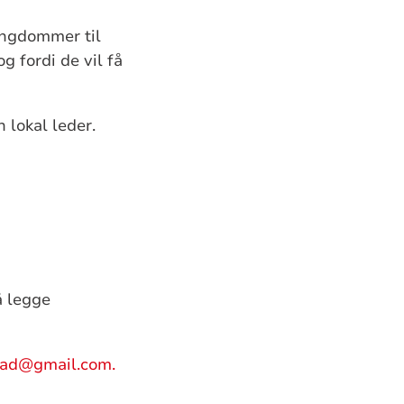
ungdommer til
g fordi de vil få
 lokal leder.
å legge
ad@gmail.com.