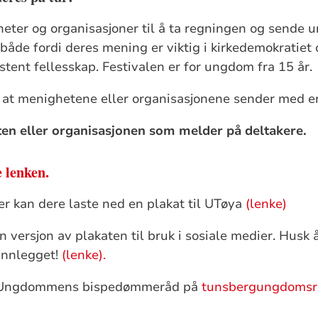
eter og organisasjoner til å ta regningen og sende 
åde fordi deres mening er viktig i kirkedemokratiet o
istent fellesskap. Festivalen er for ungdom fra 15 år.
 at menighetene eller organisasjonene sender med en
en eller organisasjonen som melder på deltakere.
 lenken.
er kan dere laste ned en plakat til UTøya
(lenke)
 versjon av plakaten til bruk i sosiale medier. Husk 
innlegget!
(lenke).
Ungdommens bispedømmeråd på
tunsbergungdomsr