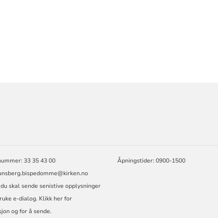
ORMASJON
nummer: 33 35 43 00
Åpningstider: 0900-1500
tunsberg.bispedomme@kirken.no
u skal sende senistive opplysninger
ruke e-dialog.
Klikk her for
jon og for å sende.