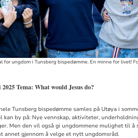
val for ungdom i Tunsberg bispedømme. En minne for livet! F
i 2025
Tema:
What would Jesus do?
ele Tunsberg bispedømme samles på Utøya i sommer
val kan by på: Nye vennskap, aktiviteter, underholdni
er. Men den vil også gi ungdommene mulighet til å s
ant annet gjennom å velge et nytt ungdomsråd.