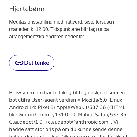
Hjertebønn
Meditasjonssamling med nattverd, siste torsdag i
måneden kl 12.00. Tidspunktene blir lagt ut på
arrangementskalenderen nedenfor.
Del lenke
Browseren din har feilaktig blitt gjenskjent som en
bot utifra User-agent verdien = Mozilla/5.0 (Linux;
Android 14; Pixel 8) AppleWebKit/537.36 (KHTML,
like Gecko) Chrome/131.0.0.0 Mobile Safari/537.36;
ClaudeBot/1.0; +claudebot@anthropic.com) . Vi
hadde satt stor pris på om du kunne sende denne
feilmeldingen til: skjeri@kirken.no slik at vi får fikset