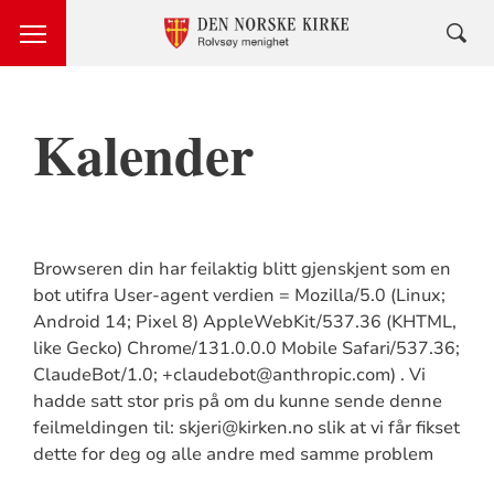
Kalender
Browseren din har feilaktig blitt gjenskjent som en
bot utifra User-agent verdien = Mozilla/5.0 (Linux;
Android 14; Pixel 8) AppleWebKit/537.36 (KHTML,
like Gecko) Chrome/131.0.0.0 Mobile Safari/537.36;
ClaudeBot/1.0; +claudebot@anthropic.com) . Vi
hadde satt stor pris på om du kunne sende denne
feilmeldingen til: skjeri@kirken.no slik at vi får fikset
dette for deg og alle andre med samme problem