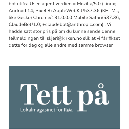
bot utifra User-agent verdien = Mozilla/5.0 (Linux;
Android 14; Pixel 8) AppleWebKit/537.36 (KHTML,
like Gecko) Chrome/131.0.0.0 Mobile Safari/537.36;
ClaudeBot/1.0; +claudebot@anthropic.com) . Vi
hadde satt stor pris på om du kunne sende denne
feilmeldingen til: skjeri@kirken.no slik at vi får fikset
dette for deg og alle andre med samme browser