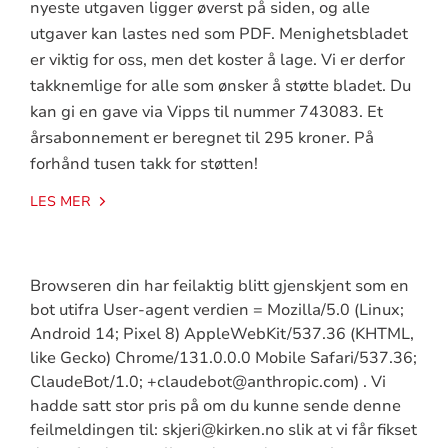
nyeste utgaven ligger øverst på siden, og alle
utgaver kan lastes ned som PDF. Menighetsbladet
er viktig for oss, men det koster å lage. Vi er derfor
takknemlige for alle som ønsker å støtte bladet. Du
kan gi en gave via Vipps til nummer 743083. Et
årsabonnement er beregnet til 295 kroner. På
forhånd tusen takk for støtten!
LES MER
Browseren din har feilaktig blitt gjenskjent som en
bot utifra User-agent verdien = Mozilla/5.0 (Linux;
Android 14; Pixel 8) AppleWebKit/537.36 (KHTML,
like Gecko) Chrome/131.0.0.0 Mobile Safari/537.36;
ClaudeBot/1.0; +claudebot@anthropic.com) . Vi
hadde satt stor pris på om du kunne sende denne
feilmeldingen til: skjeri@kirken.no slik at vi får fikset