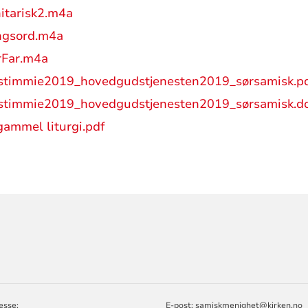
itarisk2.m4a
ngsord.m4a
rFar.m4a
stimmie2019_hovedgudstjenesten2019_sørsamisk.p
stimmie2019_hovedgudstjenesten2019_sørsamisk.d
gammel liturgi.pdf
ORMASJON
esse:
E-post:
samiskmenighet@kirken.no