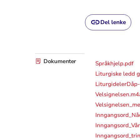
Del lenke
Dokumenter
Språkhjelp.pdf
Liturgiske ledd 
LiturgidelerDåp-
Velsignelsen.m4
Velsignelsen_m
Inngangsord_Nå
Inngangsord_Vå
Inngangsord_trin