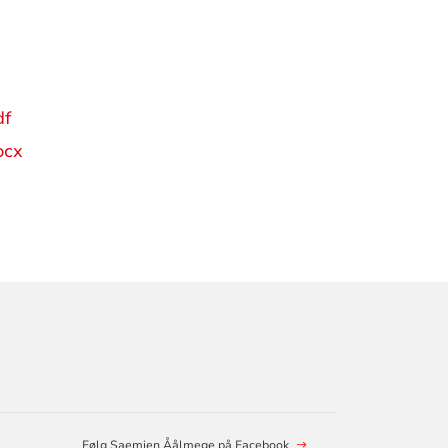
df
ocx
Følg Saemien Åålmege på Facebook