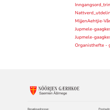
Inngangsord_trin
Nattverd_utdeli
MijjenAehtjie-Vå
Jupmele-gaagke
Jupmele-gaagke
Organisthefte - 
KONTAKTINF
FOR
SAEMIEN
ÅÅLMEGE
Besøksadresse:
Postadr