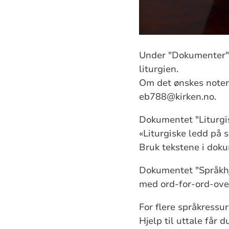
Under "Dokumenter" n
liturgien.
Om det ønskes noter
eb788@kirken.no.
Dokumentet "Liturgis
«Liturgiske ledd på 
Bruk tekstene i doku
Dokumentet "Språkhje
med ord-for-ord-over
For flere språkressu
Hjelp til uttale får