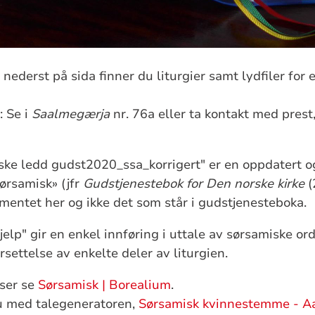
ederst på sida finner du liturgier samt lydfiler for 
: Se i
Saalmegærja
nr. 76a eller ta kontakt med prest,
ke ledd gudst2020_ssa_korrigert" er en oppdatert og
sørsamisk» (jfr
Gudstjenestebok for Den norske kirke
(
mentet her og ikke det som står i gudstjenesteboka.
lp" gir en enkel innføring i uttale av sørsamiske ord
settelse av enkelte deler av liturgien.
rser se
Sørsamisk | Borealium
.
 du med talegeneratoren,
Sørsamisk kvinnestemme - A