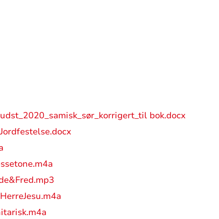
gudst_2020_samisk_sør_korrigert_til bok.docx
Jordfestelse.docx
a
essetone.m4a
de&Fred.mp3
rHerreJesu.m4a
itarisk.m4a