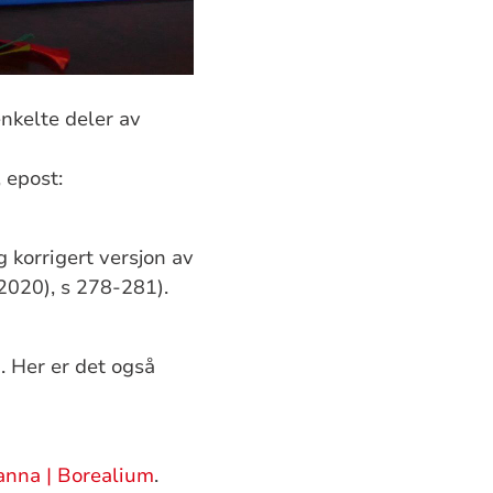
enkelte deler av
 epost:
 korrigert versjon av
2020), s 278-281).
. Her er det også
anna | Borealium
.