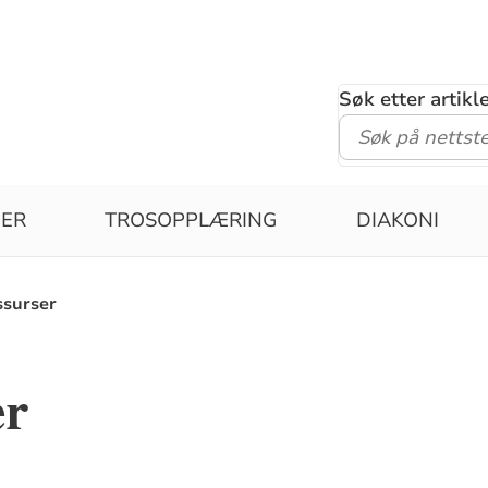
Søk etter artik
GER
TROSOPPLÆRING
DIAKONI
ssurser
er