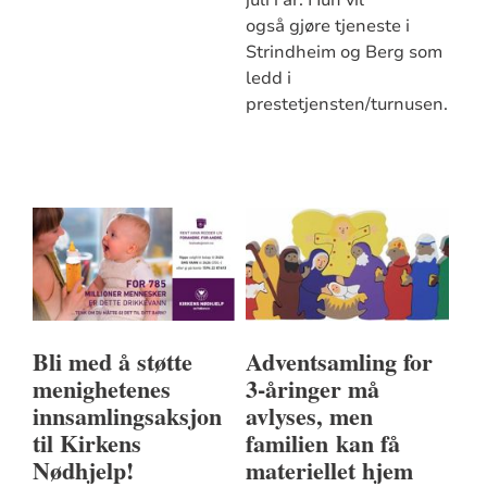
juli i år. Hun vil
også gjøre tjeneste i
Strindheim og Berg som
ledd i
prestetjensten/turnusen.
Bli med å støtte
Adventsamling for
menighetenes
3-åringer må
innsamlingsaksjon
avlyses, men
til Kirkens
familien kan få
Nødhjelp!
materiellet hjem