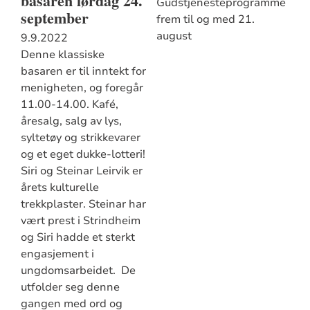
basaren lørdag 24.
Gudstjenesteprogrammet
september
frem til og med 21.
august
9.9.2022
Denne klassiske
basaren er til inntekt for
menigheten, og foregår
11.00-14.00. Kafé,
åresalg, salg av lys,
syltetøy og strikkevarer
og et eget dukke-lotteri!
Siri og Steinar Leirvik er
årets kulturelle
trekkplaster. Steinar har
vært prest i Strindheim
og Siri hadde et sterkt
engasjement i
ungdomsarbeidet. De
utfolder seg denne
gangen med ord og