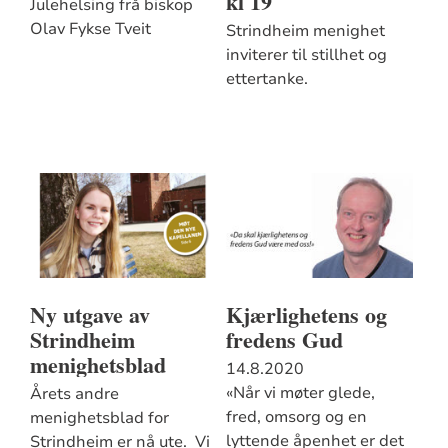
kl 19
Julehelsing frå biskop
Olav Fykse Tveit
Strindheim menighet
inviterer til stillhet og
ettertanke.
Ny utgave av
Kjærlighetens og
Strindheim
fredens Gud
menighetsblad
14.8.2020
«Når vi møter glede,
Årets andre
fred, omsorg og en
menighetsblad for
lyttende åpenhet er det
Strindheim er nå ute. Vi