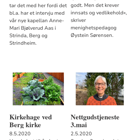
godt. Men det krever
tar det med her fordi det
innsats og vedlikehold»,
bl.a. har et intervju med
skriver
vår nye kapellan Anne-
menighetspedagog
Mari Bjølverud Aas i
Øystein Sørensen.
Strinda, Berg og
Strindheim.
Kirkehage ved
Nettgudstjeneste
Berg kirke
3.mai
8.5.2020
2.5.2020