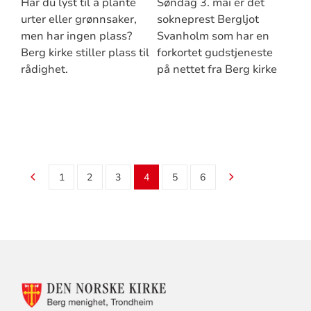
Har du lyst til å plante
Søndag 3. mai er det
urter eller grønnsaker,
sokneprest Bergljot
men har ingen plass?
Svanholm som har en
Berg kirke stiller plass til
forkortet gudstjeneste
rådighet.
på nettet fra Berg kirke
1
2
3
4
5
6
KONTAKTINFORMASJON
FOR