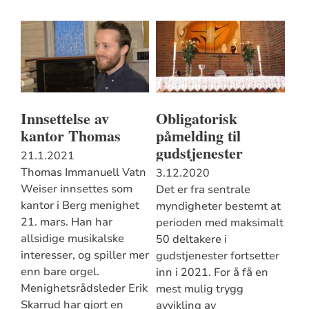
Innsettelse av
Obligatorisk
kantor Thomas
påmelding til
gudstjenester
21.1.2021
Thomas Immanuell Vatn
3.12.2020
Weiser innsettes som
Det er fra sentrale
kantor i Berg menighet
myndigheter bestemt at
21. mars. Han har
perioden med maksimalt
allsidige musikalske
50 deltakere i
interesser, og spiller mer
gudstjenester fortsetter
enn bare orgel.
inn i 2021. For å få en
Menighetsrådsleder Erik
mest mulig trygg
Skarrud har gjort en
avvikling av