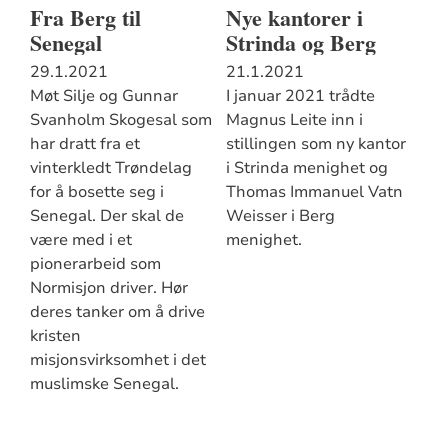
Fra Berg til
Nye kantorer i
Senegal
Strinda og Berg
29.1.2021
21.1.2021
Møt Silje og Gunnar
I januar 2021 trådte
Svanholm Skogesal som
Magnus Leite inn i
har dratt fra et
stillingen som ny kantor
vinterkledt Trøndelag
i Strinda menighet og
for å bosette seg i
Thomas Immanuel Vatn
Senegal. Der skal de
Weisser i Berg
være med i et
menighet.
pionerarbeid som
Normisjon driver. Hør
deres tanker om å drive
kristen
misjonsvirksomhet i det
muslimske Senegal.