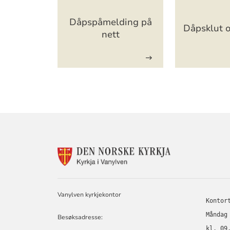
Artikkelsnarveger
Dåpspåmelding på
Dåpsklut 
nett
KONTAKTINF
FOR
VANYLVEN
KYRKJELEGE
FELLESRÅD
Vanylven kyrkjekontor
Kontor
Måndag
Besøksadresse:
kl. 09