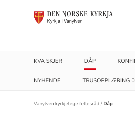
KVA SKJER
DÅP
KONF
NYHENDE
TRUSOPPLÆRING 0
Brødsmulesti
Vanylven kyrkjelege fellesråd
Dåp