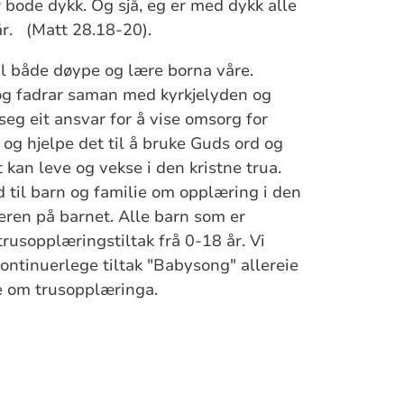
 bode dykk. Og sjå, eg er med dykk alle
år. (Matt 28.18-20).
al både døype og lære borna våre.
og fadrar saman med kyrkjelyden og
seg eit ansvar for å vise omsorg for
 og hjelpe det til å bruke Guds ord og
 kan leve og vekse i den kristne trua.
bod til barn og familie om opplæring i den
deren på barnet. Alle barn som er
 trusopplæringstiltak frå 0-18 år. Vi
kontinuerlege tiltak "Babysong" allereie
e om trusopplæringa.