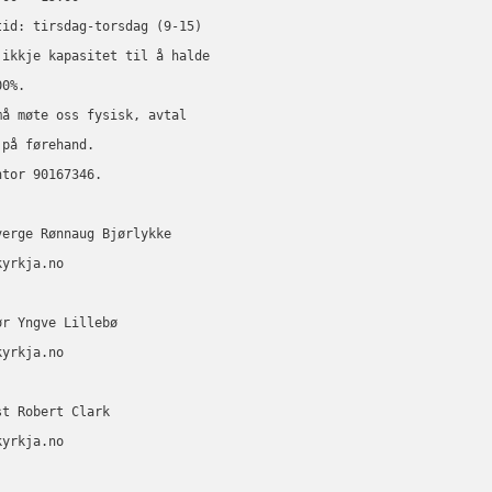
tid: tirsdag-torsdag (9-15) 
 ikkje kapasitet til å halde 
00%. 
må møte oss fysisk, avtal 
 på førehand.
ntor 90167346.
verge Rønnaug Bjørlykke 
kyrkja.no
ør Yngve Lillebø 
kyrkja.no
st Robert Clark 
kyrkja.no