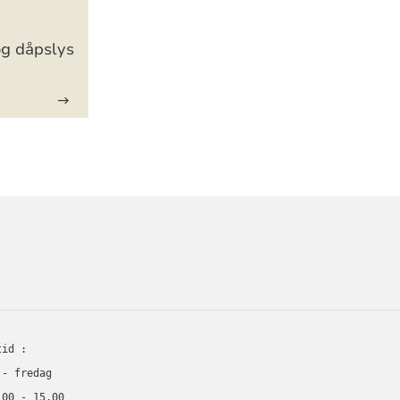
og dåpslys
ORMASJON
tid :
 - fredag
.00 - 15.00