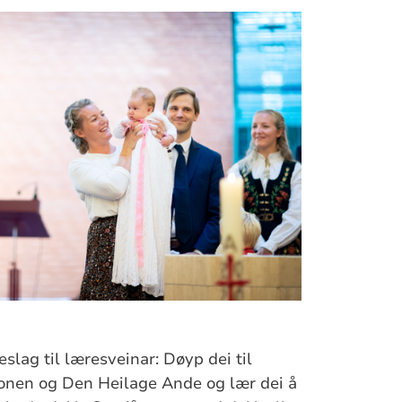
keslag til læresveinar: Døyp dei til
onen og Den Heilage Ande og lær dei å