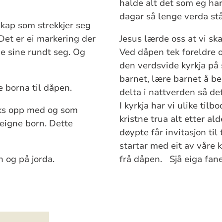
halde alt det som eg har
dagar så lenge verda st
skap som strekkjer seg
 Det er ei markering der
Jesus lærde oss at vi sk
ne sine rundt seg. Og
Ved dåpen tek foreldre 
den verdsvide kyrkja på 
barnet, lære barnet å be
e borna til dåpen.
delta i nattverden så det
I kyrkja har vi ulike til
aks opp med og som
kristne trua alt etter al
l eigne born. Dette
døypte får invitasjon til
startar med eit av våre 
n og på jorda.
frå dåpen. Sjå eiga fan