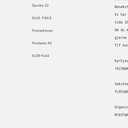
Djuvika 32
Besøks
Vi har
6143 FISKÅ
tida 1
Om du 
Postadresse:
gjerne
Postboks 93
Tlf ko
6139 Fiskå
Kyrkje
rb238@
Sekret
YL953@
Organi
RC837@