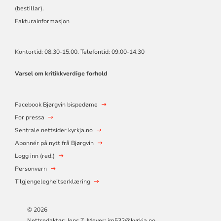
(bestillar).
Fakturainformasjon
Kontortid: 08.30-15.00. Telefontid: 09.00-14.30
Varsel om kritikkverdige forhold
Facebook Bjørgvin bispedøme
For pressa
Sentrale nettsider kyrkja.no
Abonnér på nytt frå Bjørgvin
Logg inn (red.)
Personvern
Tilgjengelegheitserklæring
© 2026
Nettredaktør: Jens Z. Meyer: jm532@kyrkja.no.