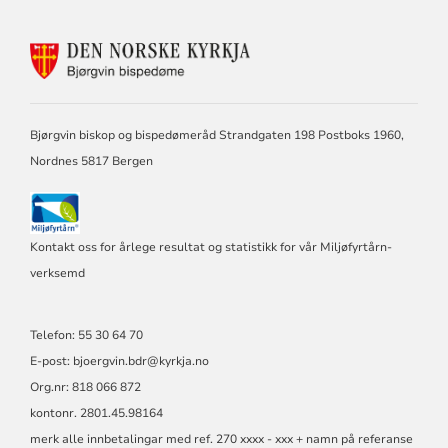
KONTAKTINFORMASJON
FOR
BJØRGVIN
BISPEDØME
Bjørgvin biskop og bispedømeråd Strandgaten 198 Postboks 1960,
Nordnes 5817 Bergen
Kontakt oss for årlege resultat og statistikk for vår Miljøfyrtårn-
verksemd
Telefon: 55 30 64 70
E-post: bjoergvin.bdr@kyrkja.no
Org.nr: 818 066 872
kontonr. 2801.45.98164
merk alle innbetalingar med ref. 270 xxxx - xxx + namn på referanse