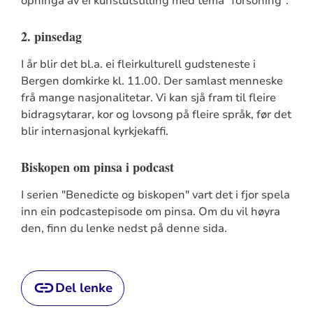
opninga av ei kunstutstilling med tema "forsoning".
2. pinsedag
I år blir det bl.a. ei fleirkulturell gudsteneste i
Bergen domkirke kl. 11.00. Der samlast menneske
frå mange nasjonalitetar. Vi kan sjå fram til fleire
bidragsytarar, kor og lovsong på fleire språk, før det
blir internasjonal kyrkjekaffi.
Biskopen om pinsa i podcast
I serien "Benedicte og biskopen" vart det i fjor spela
inn ein podcastepisode om pinsa. Om du vil høyra
den, finn du lenke nedst på denne sida.
Del lenke