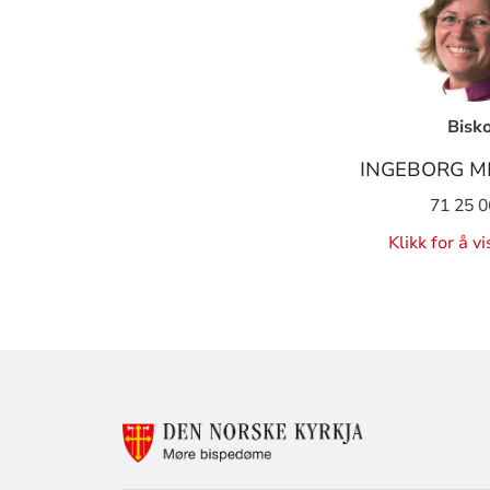
Bisk
INGEBORG M
71 25 0
Klikk for å v
KONTAKTINF
FOR
MØRE