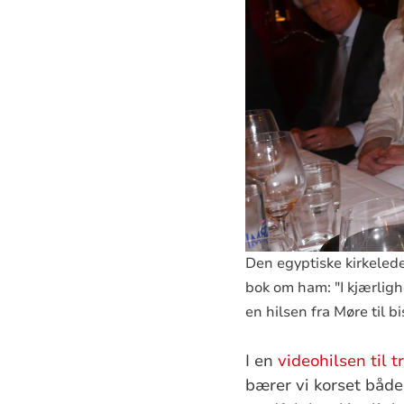
Den egyptiske kirkeled
bok om ham: "I kjærligh
en hilsen fra Møre til
I en
videohilsen til 
bærer vi korset både 