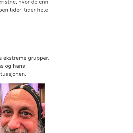
kristne, hvor de enn
pen lider, lider hele
ra ekstreme grupper,
as og hans
ituasjonen.