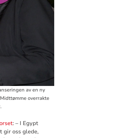
anseringen av en ny
rg Midttømme overrakte
.
orset
: – I Egypt
t gir oss glede,