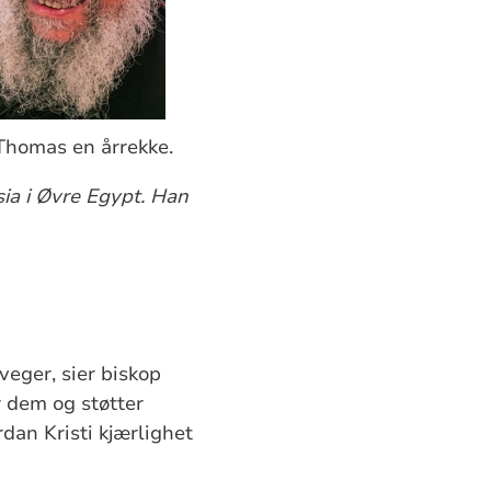
p Thomas en årrekke.
ia i Øvre Egypt. Han
veger, sier biskop
r dem og støtter
rdan Kristi kjærlighet