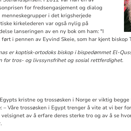
sonprisen for
fredsengasjement og dialog
g menneskegrupper i det krigsherjede
iske kirkelederen var også nylig på
delse lanseringen av en ny bok om ham: "I
", ført i pennen av Eyvind Skeie, som har kjent bisko
s er koptisk-ortodoks biskop i bispedømmet El-Quss
for tros- og livssynsfrihet og sosial rettferdighet.
gypts kristne og trossøsken i Norge er viktig begge 
– Våre trossøsken i Egypt trenger å vite at vi ber fo
 velsignet av å erfare deres sterke tro og av å se hvo
.