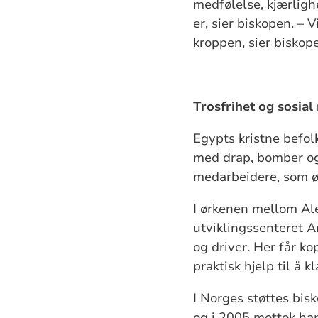
medfølelse, kjærlighe
er, sier biskopen. – V
kroppen, sier biskop
Trosfrihet og sosial
Egypts kristne befol
med drap, bomber og
medarbeidere, som øn
I ørkenen mellom Ale
utviklingssenteret 
og driver. Her får k
praktisk hjelp til å 
I Norges støttes bis
og i 2005 mottok han