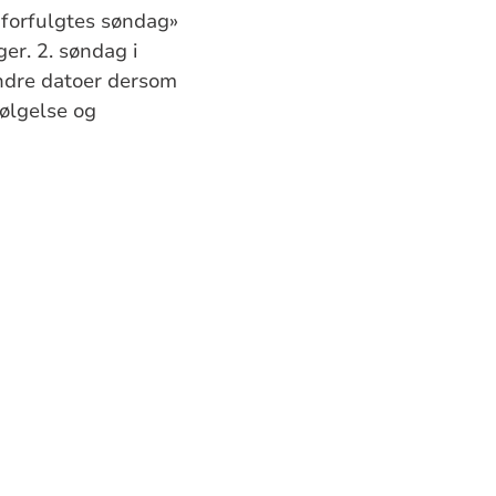
forfulgtes søndag»
er. 2. søndag i
ndre datoer dersom
følgelse og