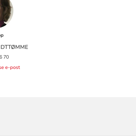
op
IDTTØMME
6 70
ise e-post
ORMASJON