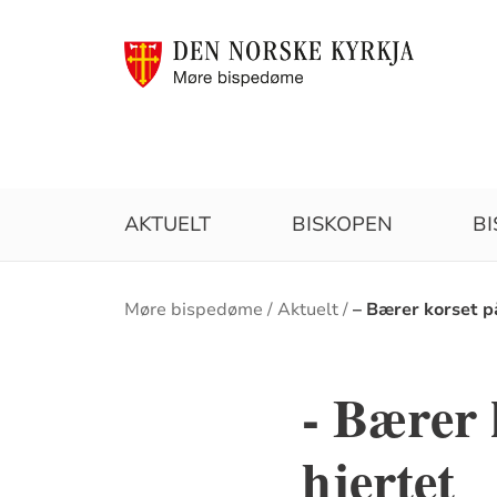
AKTUELT
BISKOPEN
B
Brødsmulesti
Møre bispedøme
Aktuelt
– Bærer korset på
- Bærer 
hjertet