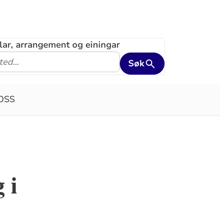
klar, arrangement og einingar
Søk
OSS
 i