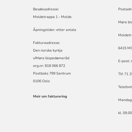
BISPEDØMERÅ
-
Besøksadresse:
Postadr
MØRE
Moldetrappa 1 - Molde
BISKOP
Møre bi
Åpningstider: etter avtale
Moldetr
Fakturaadresse:
6415 M
Den norske kyrkja
v/Møre bispedømeråd
E-post:
org.nr: 818 066 872
Postboks 799 Sentrum
Tlf: 71 
0106 Oslo
Telefont
Meir om fakturering
Mandag
kl. 09.0