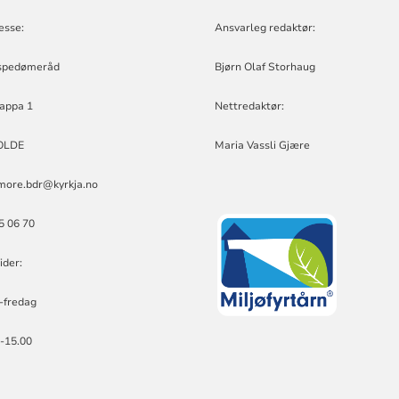
D
esse:
Ansvarleg redaktør:
spedømeråd
Bjørn Olaf Storhaug
appa 1
Nettredaktør:
OLDE
Maria Vassli Gjære
more.bdr@kyrkja.no
25 06 70
ider:
-fredag
0-15.00