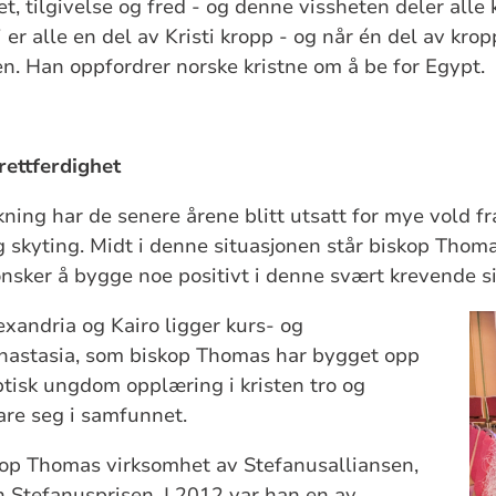
t, tilgivelse og fred - og denne vissheten deler alle 
i er alle en del av Kristi kropp - og når én del av krop
en.
Han oppfordrer norske kristne om å be for Egypt.
 rettferdighet
kning har de senere årene blitt utsatt for mye vold f
 skyting. Midt i denne situasjonen står biskop Thom
sker å bygge noe positivt i denne svært krevende s
xandria og Kairo ligger kurs- og
Anastasia, som biskop Thomas har bygget opp
optisk ungdom opplæring i kristen tro og
klare seg i samfunnet.
kop Thomas virksomhet av Stefanusalliansen,
 Stefanusprisen. I 2012 var han en av