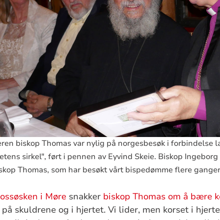
eren biskop Thomas var nylig på norgesbesøk i forbindelse l
etens sirkel", ført i pennen av Eyvind Skeie. Biskop Ingebo
 biskop Thomas, som har besøkt vårt bispedømme flere ganger
trossøsken i Møre
snakker
biskop Thomas om å bære k
på skuldrene og i hjertet. Vi lider, men korset i hjerte