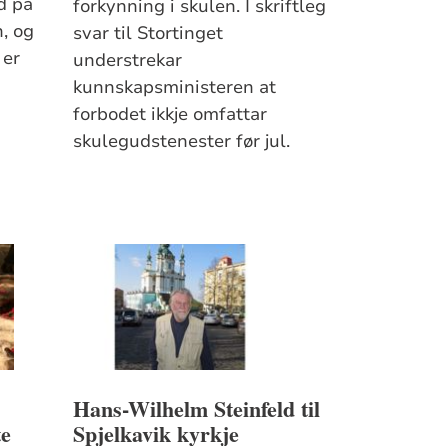
d på
forkynning i skulen. I skriftleg
, og
svar til Stortinget
 er
understrekar
kunnskapsministeren at
forbodet ikkje omfattar
skulegudstenester før jul.
Hans-Wilhelm Steinfeld til
te
Spjelkavik kyrkje