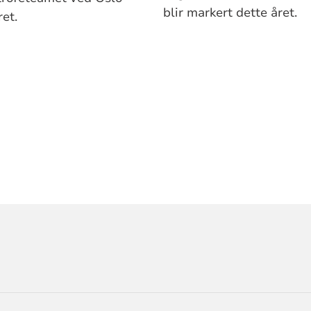
blir markert dette året.
et.
ORMASJON
D