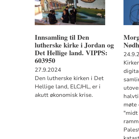
Innsamling til Den
Morg
lutherske kirke i Jordan og
Nødh
Det Hellige land. VIPPS:
24.9.
603950
Kirke
27.9.2024
digita
Den lutherske kirken i Det
samli
Hellige land, ELCJHL, er i
utover
akutt økonomisk krise.
halvt
møte 
"midt 
ramme
Palest
katas