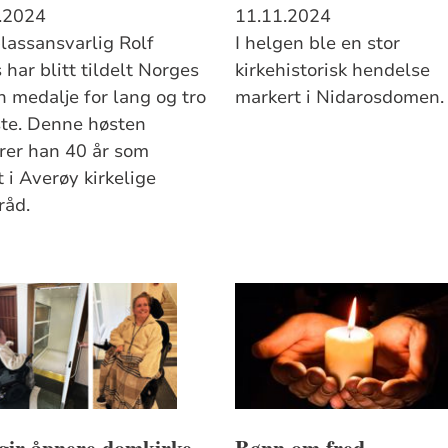
.2024
11.11.2024
lassansvarlig Rolf
I helgen ble en stor
har blitt tildelt Norges
kirkehistorisk hendelse
n medalje for lang og tro
markert i Nidarosdomen.
ste. Denne høsten
rer han 40 år som
 i Averøy kirkelige
råd.
 gir åpnere domkirke
Bønn om fred