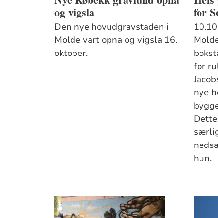
og vigsla
for S
Den nye hovudgravstaden i
10.10
Molde vart opna og vigsla 16.
Molde
oktober.
boksta
for ru
Jacobs
nye h
bygget
Dette 
særli
nedsa
hun.