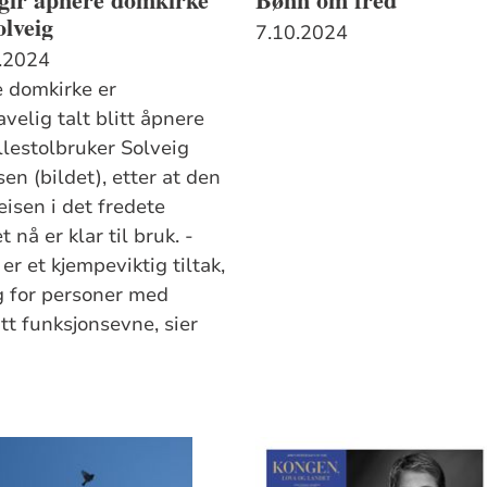
olveig
7.10.2024
.2024
 domkirke er
velig talt blitt åpnere
llestolbruker Solveig
en (bildet), etter at den
eisen i det fredete
 nå er klar til bruk. -
er et kjempeviktig tiltak,
g for personer med
tt funksjonsevne, sier