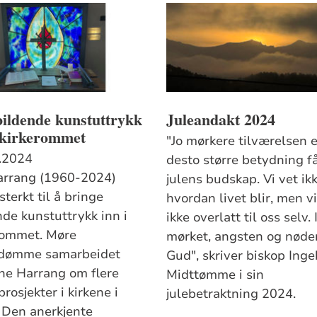
ildende kunstuttrykk
Juleandakt 2024
i kirkerommet
"Jo mørkere tilværelsen e
.2024
desto større betydning f
arrang (1960-2024)
julens budskap. Vi vet ik
sterkt til å bringe
hvordan livet blir, men vi
nde kunstuttrykk inn i
ikke overlatt til oss selv. 
rommet. Møre
mørket, angsten og nøden
dømme samarbeidet
Gud", skriver biskop Ing
ne Harrang om flere
Midttømme i sin
rosjekter i kirkene i
julebetraktning 2024.
 Den anerkjente