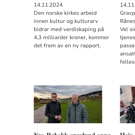
14.11.2024
14.11
Den norske kirkes arbeid
Gravp
innen kultur og kulturarv
Rånes 
bidrar med verdiskaping på
Vel si
4,3 milliarder kroner, kommer
tjene
det frem av en ny rapport.
passe
ansatt
felles
Nye Røbekk gravlund opna
Heis