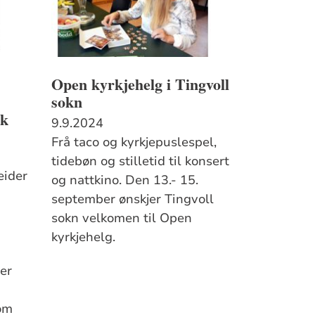
Open kyrkjehelg i Tingvoll
sokn
ek
9.9.2024
Frå taco og kyrkjepuslespel,
tidebøn og stilletid til konsert
eider
og nattkino. Den 13.- 15.
september ønskjer Tingvoll
sokn velkomen til Open
kyrkjehelg.
er
om