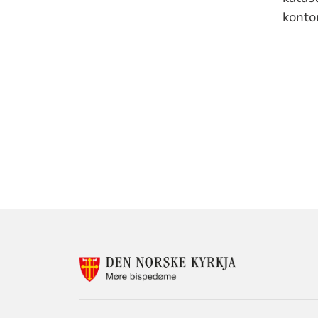
kontor
KONTAKTINF
FOR
MØRE
BISPEDØMERÅ
-