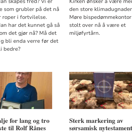
an skapes fred? Vi er
Kirken ønsker å være me
 som grubler på det nå
den store klimadugnaden
r roper i fortvilelse.
Møre bispedømmekontor
an har det kunnet gå så
stolt over nå å være et
som det gjør nå? Må det
miljøfyrtårn.
ig bli enda verre før det
li bedre?
je for lang og tro
Sterk markering av
ste til Rolf Rånes
sørsamisk nytestamen