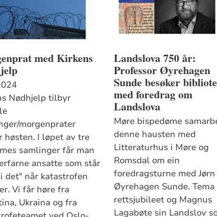
enprat med Kirkens
Landslova 750 år:
jelp
Professor Øyrehagen
Sunde besøker bibliot
2024
med foredrag om
ns Nødhjelp tilbyr
Landslova
le
Møre bispedøme samarb
nger/morgenprater
denne hausten med
 høsten. I løpet av tre
Litteraturhus i Møre og
imes samlinger får man
Romsdal om ein
erfarne ansatte som står
foredragsturne med Jørn
i det" når katastrofen
Øyrehagen Sunde. Tema 
r. Vi får høre fra
rettsjubileet og Magnus
ina, Ukraina og fra
Lagabøte sin Landslov s
trofeteamet ved Oslo-