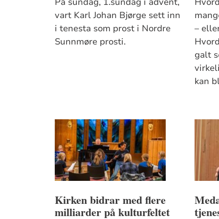
På sundag, 1.sundag i advent,
Hvord
vart Karl Johan Bjørge sett inn
mange
i tenesta som prost i Nordre
– elle
Sunnmøre prosti.
Hvord
galt 
virkel
kan b
Kirken bidrar med flere
Medal
milliarder på kulturfeltet
tjene