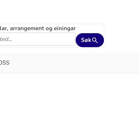
klar, arrangement og einingar
Søk
OSS