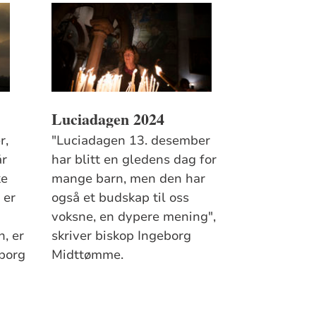
Luciadagen 2024
r,
"Luciadagen 13. desember
år
har blitt en gledens dag for
ke
mange barn, men den har
 er
også et budskap til oss
I
voksne, en dypere mening",
, er
skriver biskop Ingeborg
eborg
Midttømme.