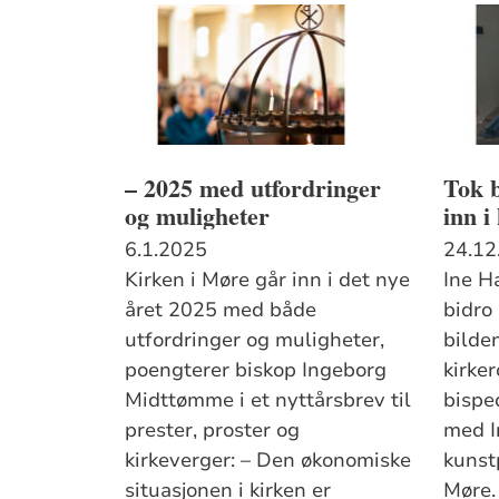
– 2025 med utfordringer
Tok b
og muligheter
inn 
6.1.2025
24.12
Kirken i Møre går inn i det nye
Ine H
året 2025 med både
bidro 
utfordringer og muligheter,
bilde
poengterer biskop Ingeborg
kirke
Midttømme i et nyttårsbrev til
bispe
prester, proster og
med I
kirkeverger: – Den økonomiske
kunstp
situasjonen i kirken er
Møre.