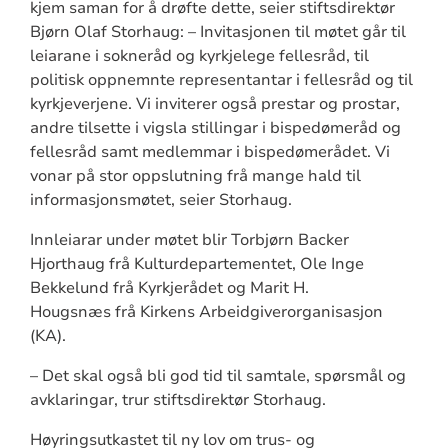
kjem saman for å drøfte dette, seier stiftsdirektør
Bjørn Olaf Storhaug: – Invitasjonen til møtet går til
leiarane i sokneråd og kyrkjelege fellesråd, til
politisk oppnemnte representantar i fellesråd og til
kyrkjeverjene. Vi inviterer også prestar og prostar,
andre tilsette i vigsla stillingar i bispedømeråd og
fellesråd samt medlemmar i bispedømerådet. Vi
vonar på stor oppslutning frå mange hald til
informasjonsmøtet, seier Storhaug.
Innleiarar under møtet blir Torbjørn Backer
Hjorthaug frå Kulturd
epartementet,
Ole Inge
Bekkelund
frå Kyrkjerådet og
Marit H.
Hougsnæs
frå Kirkens Arbeidgiverorganisasjon
(KA).
– Det skal også bli god tid til samtale, spørsmål og
avklaringar, trur stiftsdirektør Storhaug.
Høyringsutkastet til ny lov om trus- og