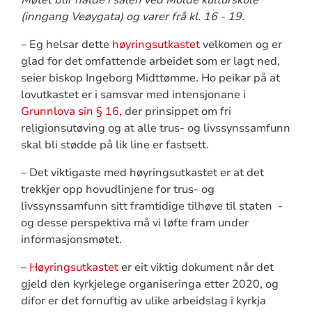
(inngang Veøygata) og varer frå kl. 16 - 19.
– Eg helsar dette
høyringsutkastet
velkomen og er
glad for det omfattende arbeidet som er lagt ned,
seier biskop Ingeborg Midttømme. Ho peikar på at
lovutkastet er i samsvar med intensjonane i
Grunnlova sin § 16,
der prinsippet om fri
religionsutøving og at alle trus- og livssynssamfunn
skal bli stødde på lik line er fastsett.
– Det viktigaste med høyringsutkastet er at det
trekkjer opp hovudlinjene for trus- og
livssynssamfunn sitt framtidige tilhøve til staten -
og desse perspektiva må vi løfte fram under
informasjonsmøtet.
–
Høyringsutkastet
er eit viktig dokument når det
gjeld den kyrkjelege organiseringa etter 2020, og
difor er det fornuftig av ulike arbeidslag i kyrkja