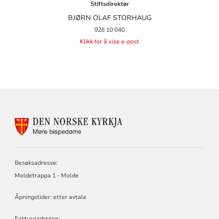
Stiftsdirektør
BJØRN OLAF STORHAUG
928 10 040
Klikk for å vise e-post
KONTAKTINFORMASJON
FOR
MØRE
BISPEDØMERÅD
-
Besøksadresse:
MØRE
Moldetrappa 1 - Molde
BISKOP
Åpningstider: etter avtale
Fakturaadresse: