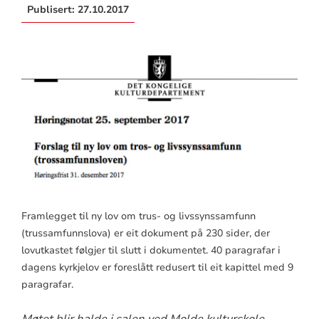
Publisert:
27.10.2017
Framlegget til ny lov om trus- og livssynssamfunn
(trussamfunnslova) er eit dokument på 230 sider, der
lovutkastet følgjer til slutt i dokumentet. 40 paragrafar i
dagens kyrkjelov er foreslått redusert til eit kapittel med 9
paragrafar.
Møtet blir halde i salen ved Molde kulturskole