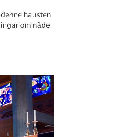
m denne hausten
yningar om nåde