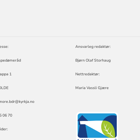
ORMASJON
D
esse:
Ansvarleg redaktør:
spedømeråd
Bjørn Olaf Storhaug
appa 1
Nettredaktør:
OLDE
Maria Vassli Gjære
more.bdr@kyrkja.no
25 06 70
ider: