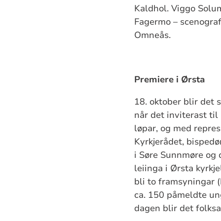
Kaldhol. Viggo Solum
Fagermo – scenograf,
Omneås
Premiere i Ørsta
18. oktober blir det
når det inviterast ti
løpar, og med repres
Kyrkjerådet, bisped
i Søre Sunnmøre og de
leiinga i Ørsta kyrkje
bli to framsyningar (
ca. 150 påmeldte u
dagen blir det folksa