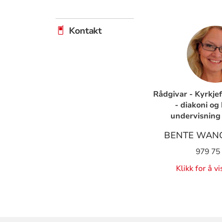
Kontakt
Rådgivar - Kyrkje
- diakoni og
undervisning 
BENTE WAN
979 75
Klikk for å v