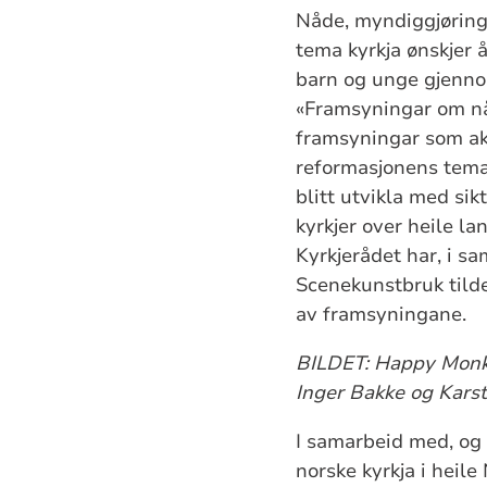
Nåde, myndiggjøring
tema kyrkja ønskjer
barn og unge gjenno
«Framsyningar om nå
framsyningar som ak
reformasjonens tema
blitt utvikla med sik
kyrkjer over heile l
Kyrkjerådet har, i s
Scenekunstbruk tildel
av framsyningane.
BILDET: Happy Monks
Inger Bakke og Karst
I samarbeid med, og 
norske kyrkja i heil