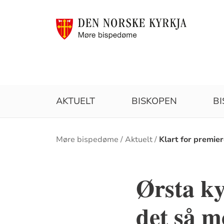
AKTUELT
BISKOPEN
B
Brødsmulesti
Møre bispedøme
Aktuelt
Klart for premier
Ørsta ky
det så m