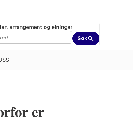
klar, arrangement og einingar
Søk
OSS
rfor er