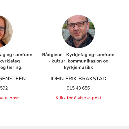
fag og samfunn
Rådgivar - Kyrkjefag og samfunn
 kyrkjeleg
- kultur, kommunikasjon og
og læring.
kyrkjemusikk
GENSTEEN
JOHN ERIK BRAKSTAD
 592
915 43 656
ise e-post
Klikk for å vise e-post