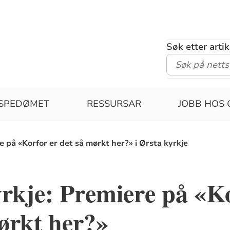
Søk etter arti
ISPEDØMET
RESSURSAR
JOBB HOS 
e på «Korfor er det så mørkt her?» i Ørsta kyrkje
rkje: Premiere på «Ko
ørkt her?»