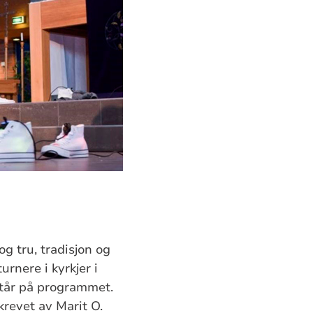
g tru, tradisjon og
rnere i kyrkjer i
står på programmet.
revet av Marit O.