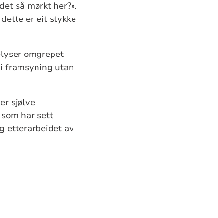
 det så mørkt her?».
dette er eit stykke
elyser omgrepet
 Ei framsyning utan
er sjølve
 som har sett
og etterarbeidet av