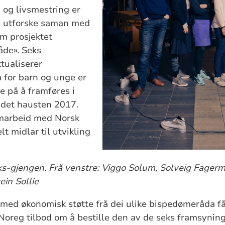
 og livsmestring er
 å utforske saman med
m prosjektet
de». Seks
tualiserer
 for barn og unge er
te på å framføres i
andet hausten 2017.
amarbeid med Norsk
t midlar til utvikling
-gjengen. Frå venstre: Viggo Solum, Solveig Fagermo
ein Sollie
med økonomisk støtte frå dei ulike bispedømeråda få
e Noreg tilbod om å bestille den av de seks framsynin