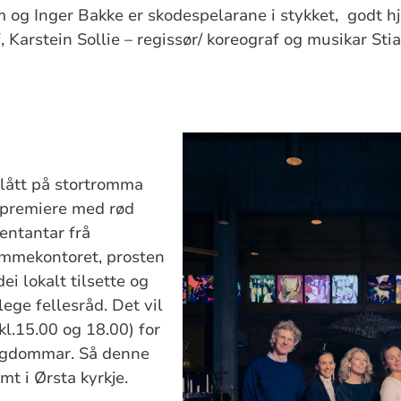
 og Inger Bakke er skodespelarane i stykket, godt hj
 Karstein Sollie – regissør/ koreograf og musikar Sti
.
 slått på stortromma
l premiere med rød
entantar frå
ømmekontoret, prosten
i lokalt tilsette og
lege fellesråd. Det vil
kl.15.00 og 18.00) for
ngdommar. Så denne
mt i Ørsta kyrkje.