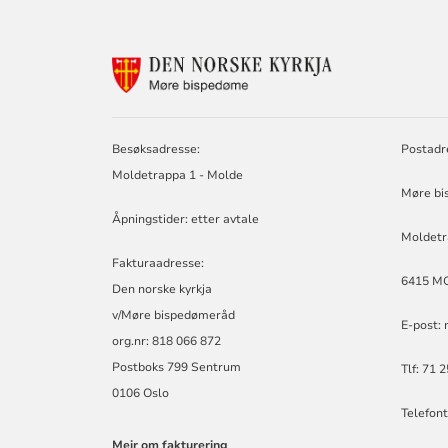
KONTAKTINF
FOR
MØRE
BISPEDØMERÅ
-
Besøksadresse:
Postadr
MØRE
Moldetrappa 1 - Molde
BISKOP
Møre bi
Åpningstider: etter avtale
Moldetr
Fakturaadresse:
6415 M
Den norske kyrkja
v/Møre bispedømeråd
E-post:
org.nr: 818 066 872
Postboks 799 Sentrum
Tlf: 71 
0106 Oslo
Telefont
Meir om fakturering