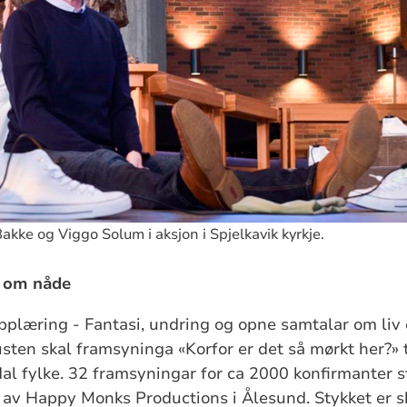
kke og Viggo Solum i aksjon i Spjelkavik kyrkje.
 om nåde
plæring - Fantasi, undring og opne samtalar om liv o
ten skal framsyninga «Korfor er det så mørkt her?» tu
al fylke. 32 framsyningar for ca 2000 konfirmanter 
av Happy Monks Productions i Ålesund. Stykket er sk