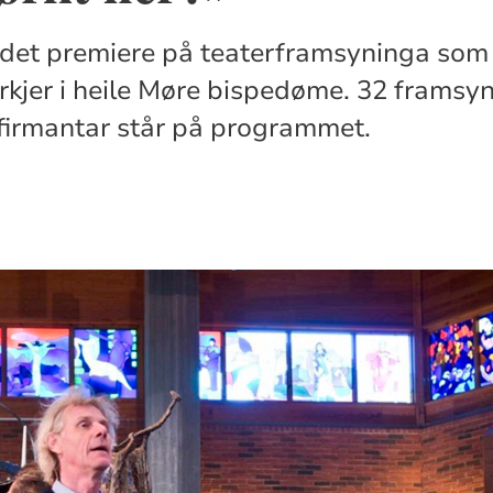
r det premiere på teaterframsyninga so
kyrkjer i heile Møre bispedøme. 32 frams
firmantar står på programmet.