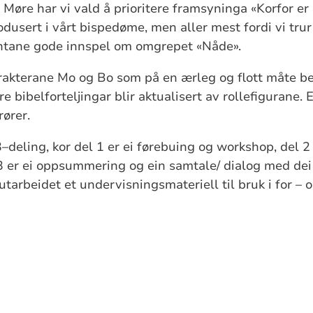
I Møre har vi vald å prioritere framsyninga «Korfor er
dusert i vårt bispedøme, men aller mest fordi vi trur 
antane gode innspel om omgrepet «Nåde».
arakterane Mo og Bo som på en ærleg og flott måte b
ire bibelforteljingar blir aktualisert av rollefigurane.
rører.
–deling, kor del 1 er ei førebuing og workshop, del 2 
3 er ei oppsummering og ein samtale/ dialog med dei
tarbeidet et undervisningsmateriell til bruk i for – 