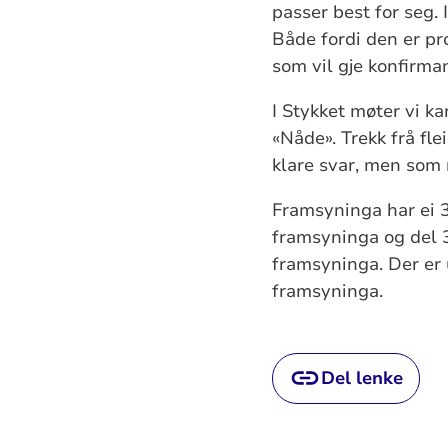
passer best for seg. 
Både fordi den er pro
som vil gje konfirm
I Stykket møter vi k
«Nåde». Trekk frå fle
klare svar, men som 
Framsyninga har ei 3
framsyninga og del 
framsyninga. Der er u
framsyninga.
Del lenke