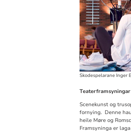
Skodespelarane Inger Ba
Teaterframsyningar
Scenekunst og trusop
fornying. Denne haus
heile Møre og Romsd
Framsyninga er laga 