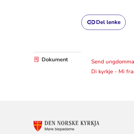
Del lenke
Dokument
Send ungdommane 
Di kyrkje - Mi f
KONTAKTINF
FOR