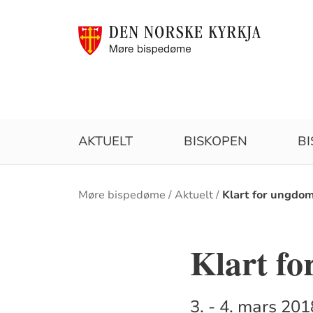
AKTUELT
BISKOPEN
B
Brødsmulesti
Møre bispedøme
Aktuelt
Klart for ungdo
Klart f
3. - 4. mars 20