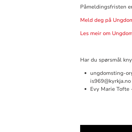
Påmeldingsfristen e
Meld deg på Ungdom
Les meir om Ungdom
Har du spørsmål knyt
ungdomsting-org
is969@kyrkja.no
Evy Marie Tofte 