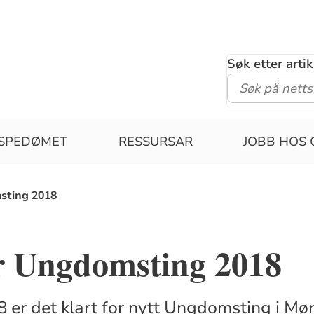
Søk etter arti
ISPEDØMET
RESSURSAR
JOBB HOS 
msting 2018
or Ungdomsting 2018
18 er det klart for nytt Ungdomsting i M