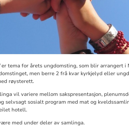
er tema for årets ungdomsting, som blir arrangert i 
domstinget, men berre 2 frå kvar kyrkjelyd eller un
ed røysterett.
inga vil variere mellom sakspresentasjon, plenumsde
og selvsagt sosialt program med mat og kveldssamli
ilet hotell.
 være med under deler av samlinga.