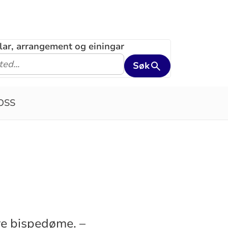
klar, arrangement og einingar
Søk
OSS
øre bispedøme. –