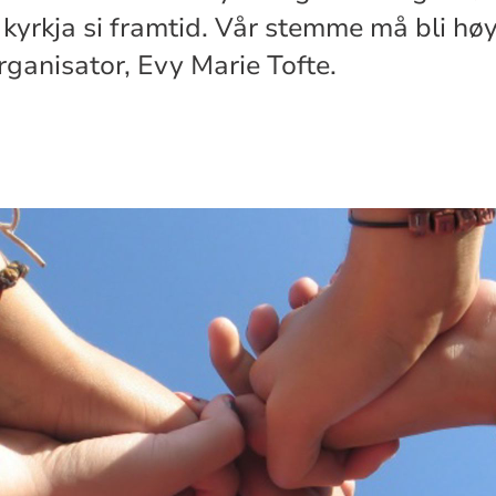
rkja si framtid. Vår stemme må bli høyr
anisator, Evy Marie Tofte.