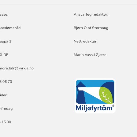
D
esse:
Ansvarleg redaktør:
spedømeråd
Bjørn Olaf Storhaug
appa 1
Nettredaktør:
OLDE
Maria Vassli Gjære
more.bdr@kyrkja.no
25 06 70
ider:
-fredag
0-15.00