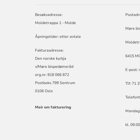
MØRE
BISPEDØMERÅ
-
Besøksadresse:
Postadr
MØRE
Moldetrappa 1 - Molde
BISKOP
Møre bi
Åpningstider: etter avtale
Moldetr
Fakturaadresse:
6415 M
Den norske kyrkja
v/Møre bispedømeråd
E-post:
org.nr: 818 066 872
Postboks 799 Sentrum
Tlf: 71 
0106 Oslo
Telefont
Meir om fakturering
Mandag
kl. 09.0