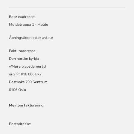
MØRE
BISPEDØMERÅD
-
Besøksadresse:
MØRE
Moldetrappa 1 - Molde
BISKOP
Åpningstider: etter avtale
Fakturaadresse:
Den norske kyrkja
v/Møre bispedømeråd
org.nr: 818 066 872
Postboks 799 Sentrum
0106 Oslo
Meir om fakturering
Postadresse: