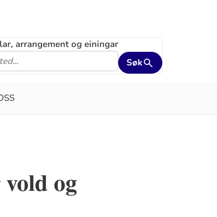
klar, arrangement og einingar
Søk
OSS
r vold og