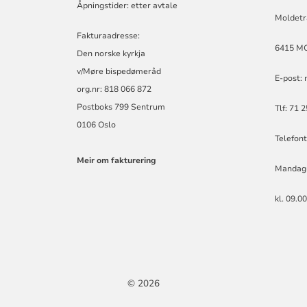
Åpningstider: etter avtale
Moldetr
Fakturaadresse:
6415 M
Den norske kyrkja
v/Møre bispedømeråd
E-post:
org.nr: 818 066 872
Postboks 799 Sentrum
Tlf: 71 
0106 Oslo
Telefont
Meir om fakturering
Mandag
kl. 09.0
© 2026