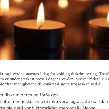
ing i verden utsettes i dag for vold og diskriminering. Trosf
 er under sterkest press i dagens verden, skriver rådet i sin 
ordrer menighetene til konkret å støtte trossøsken ved å:
om diskrimineres og forfølges.
 alle mennesker er like mye verd, og at alle har lik ret
tte gjelder i konfliktområder, men også i Norge.