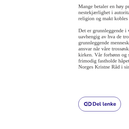
Mange betaler en høy pr
nestekjærlighet i autorit
religion og makt kobles 
Det er grunnleggende i v
uavhengig av hva de tror
grunnleggende menneskere
ansvar når våre trossøsk
kirken. Vår forbønn og 
frimodig fastholde håpet
Norges Kristne Råd i si
Del lenke