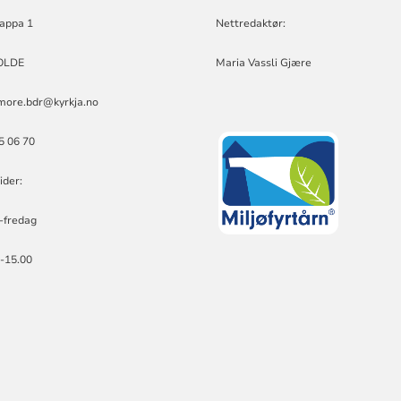
appa 1
Nettredaktør:
OLDE
Maria Vassli Gjære
more.bdr@kyrkja.no
25 06 70
ider:
-fredag
0-15.00