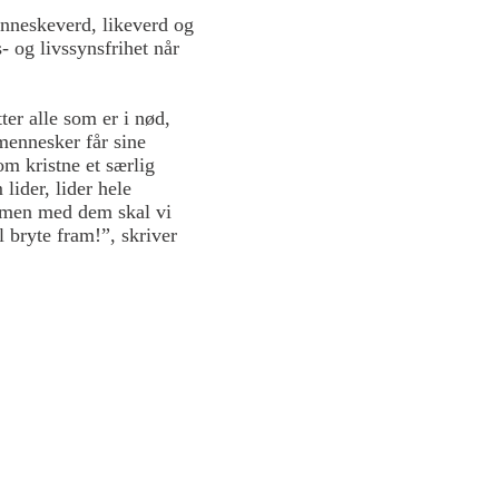
enneskeverd, likeverd og
s- og livssynsfrihet når
.
ter alle som er i nød,
 mennesker får sine
om kristne et særlig
lider, lider hele
ammen med dem skal vi
 bryte fram!”, skriver