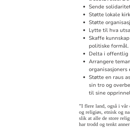
Sende solidarite
Støtte lokale kir
Støtte organisas
Lytte til hva uts
Skaffe kunnskap 
politiske formål.
Delta i offentlig
Arrangere temamø
organisasjoners 
Støtte en raus as
sin tro og overbe
til sine opprinn
”I flere land, også i vår
og religiøs, etnisk og n
slik at alle de store re
har trodd og tenkt anne