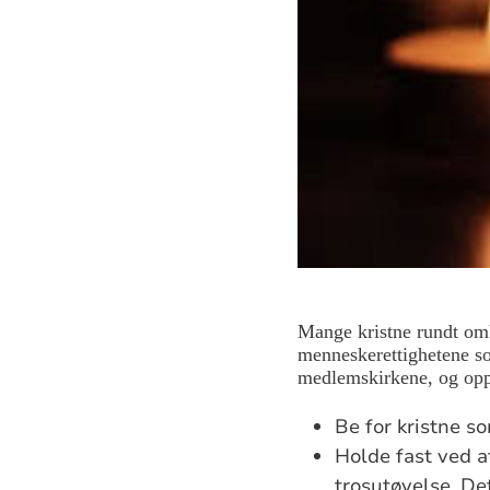
Mange kristne rundt omkr
menneskerettighetene som
medlemskirkene, og oppf
Be for kristne s
Holde fast ved at
trosutøvelse. De