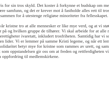
is for sin tros skyld. Det koster å forkynne et budskap om m
ære samfunn, og det er krever mot å fastholde alles rett til tro
sammen for å utestenge religiøse minoriteter fra fellesskapet
år kristne tro at alle mennesker er like mye verd, og at vi støt
 på og hvilken gruppe de tilhører. Vi skal arbeide for at alle
ttigheter ivaretatt, inkludert trosfriheten. Samtidig har vi s
en lider. Vi er lemmer på samme Kristi legeme, og når ett lem 
solidaritet betyr mye for kristne som rammes av urett, og s
 som oppstandelsen gir oss om at freden og rettferdigheten vil
n oppfordring til medlemskirkene.