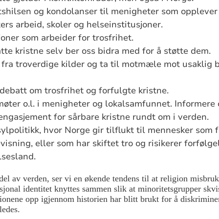
tshilsen og kondolanser til menigheter som opplever
kers arbeid, skoler og helseinstitusjoner.
joner som arbeider for trosfrihet.
atte kristne selv ber oss bidra med for å støtte dem.
fra troverdige kilder og ta til motmæle mot usaklig b
 debatt om trosfrihet og forfulgte kristne.
ter o.l. i menigheter og lokalsamfunnet. Informere o
engasjement for sårbare kristne rundt om i verden.
ylpolitikk, hvor Norge gir tilflukt til mennesker som
visning, eller som har skiftet tro og risikerer forføl
elsesland.
 del av verden, ser vi en økende tendens til at religion misbruk
asjonal identitet knyttes sammen slik at minoritetsgrupper skvi
ligionene opp igjennom historien har blitt brukt for å diskrimi
rledes.