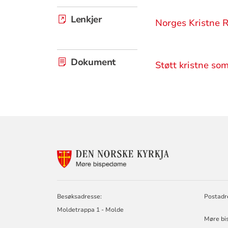
Lenkjer
Norges Kristne 
Dokument
Støtt kristne som
KONTAKTINF
FOR
MØRE
BISPEDØMERÅ
-
Besøksadresse:
Postadr
MØRE
Moldetrappa 1 - Molde
BISKOP
Møre bi