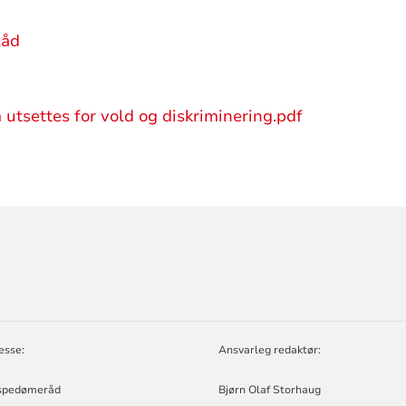
Råd
 utsettes for vold og diskriminering.pdf
ORMASJON
D
esse:
Ansvarleg redaktør:
spedømeråd
Bjørn Olaf Storhaug