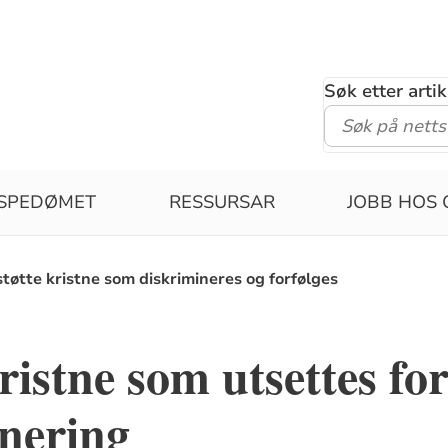
Søk etter arti
ISPEDØMET
RESSURSAR
JOBB HOS 
støtte kristne som diskrimineres og forfølges
kristne som utsettes fo
nering