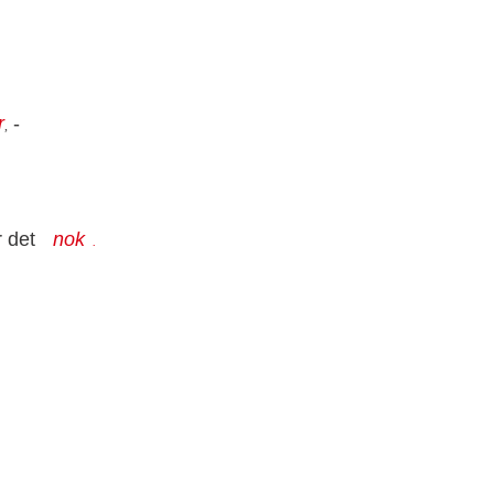
r
-
,
r det
nok
.