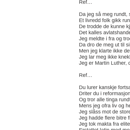
Ref…
Da jeg så meg rundt, s
Et livredd folk gikk run
De trodde de kunne kj
Det kalles avlatshand
Jeg meldte i fra og t
Da dro de meg ut til 
Men jeg klarte ikke de
Jeg lar meg ikke knek
Jeg er Martin Luther,
Ref…
Du lurer kanskje fort
Driter du i reformasj
Og tror alle tinga rundt
Mens jeg ofra liv og 
Jeg slåss mot de stor
Jeg hadde flere bitre
Jeg tok makta fra elit
Erstattet latin med m