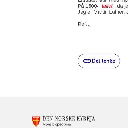
På 1500-
tallet
da je
,
Jeg er Martin Luther,
Ref…
Del lenke
KONTAKTINF
FOR