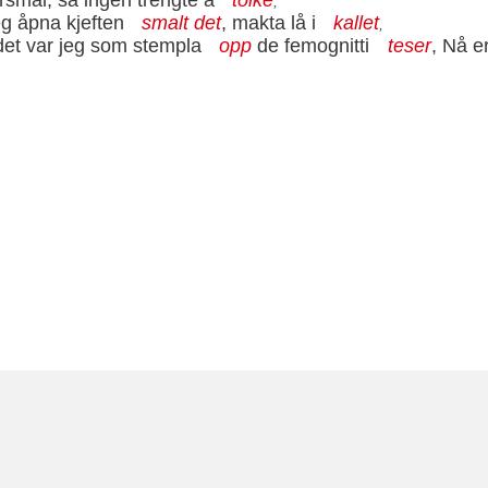
,
g åpna kjeften
smalt det
, makta lå i
kallet
,
 det var jeg som stempla
opp
de femognitti
teser
, Nå e
ORMASJON