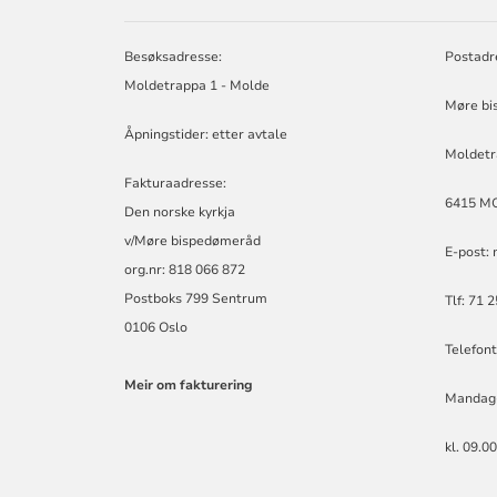
MØRE
BISPEDØMERÅ
-
Besøksadresse:
Postadr
MØRE
Moldetrappa 1 - Molde
BISKOP
Møre bi
Åpningstider: etter avtale
Moldetr
Fakturaadresse:
6415 M
Den norske kyrkja
v/Møre bispedømeråd
E-post:
org.nr: 818 066 872
Postboks 799 Sentrum
Tlf: 71 
0106 Oslo
Telefont
Meir om fakturering
Mandag
kl. 09.0