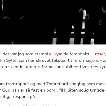
r, det var jeg som stempla
opp
de femognitti
teser
hn Sylte, som har skrevet teksten til reformasjons-r
ten skjedde under reformasjonsjubileet i Vestnes kyr
om frontrapper og med Tomrefjord songlag som mas
 Gud han er så fast en borg", fikk låten solid tyngde
het ga respons på.