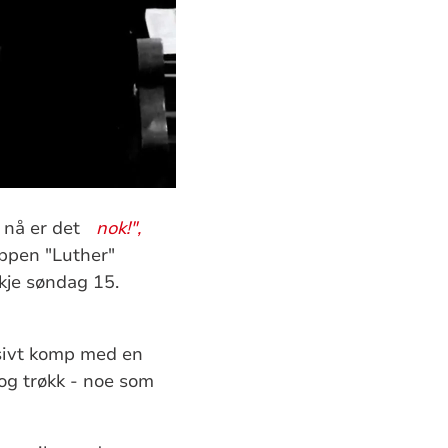
, nå er det
nok!",
appen "Luther"
kje søndag 15.
sivt komp med en
 og trøkk - noe som