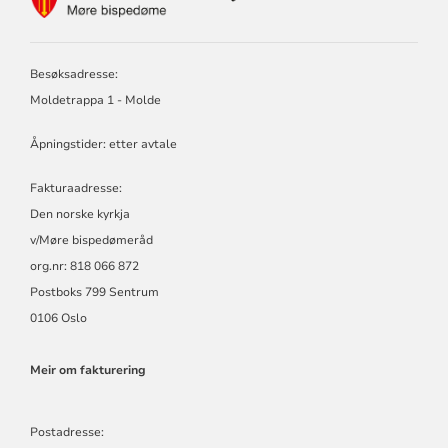
FOR
MØRE
BISPEDØMERÅD
-
Besøksadresse:
MØRE
Moldetrappa 1 - Molde
BISKOP
Åpningstider: etter avtale
Fakturaadresse:
Den norske kyrkja
v/Møre bispedømeråd
org.nr: 818 066 872
Postboks 799 Sentrum
0106 Oslo
Meir om fakturering
Postadresse: