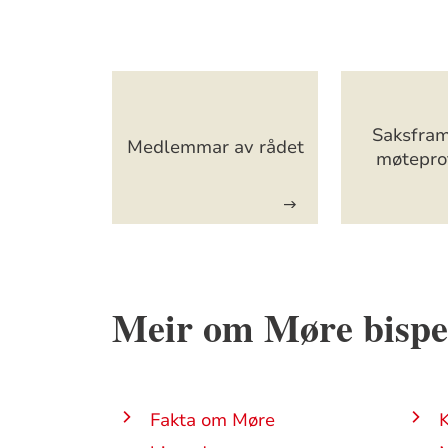
Artikkelsnarveger
Saksfra
Medlemmar av rådet
møtepro
Meir om Møre bisp
Fakta om Møre
K