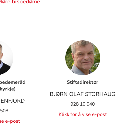
Møre bispedøme
spedømeråd
Stiftsdirektør
kyrkje)
BJØRN OLAF STORHAUG
TENFJORD
928 10 040
 508
Klikk for å vise e-post
ise e-post