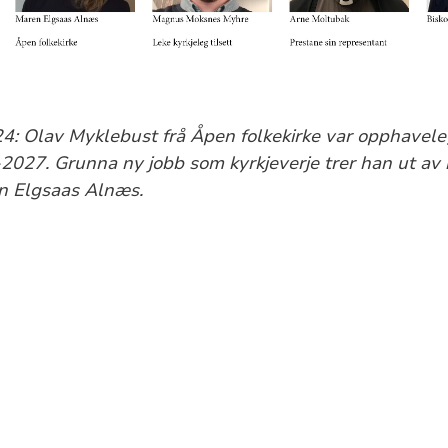
4: Olav Myklebust frå Åpen folkekirke var opphavele
27. Grunna ny jobb som kyrkjeverje trer han ut av r
en Elgsaas Alnæs.