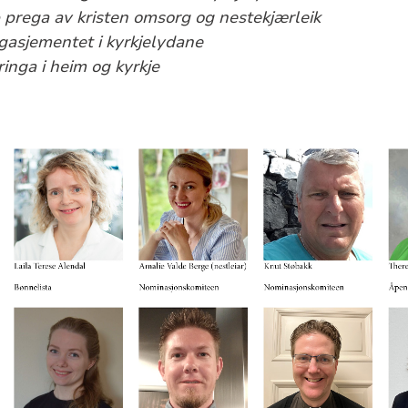
p prega av kristen omsorg og nestekjærleik
ngasjementet i kyrkjelydane
inga i heim og kyrkje