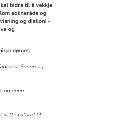
l bidra til å vekkje
ellom sokneråda og
rvisning og diakoni -
ova og
 bispedømet:
 Faderen, Sonen og
de og open
 sette i stand til