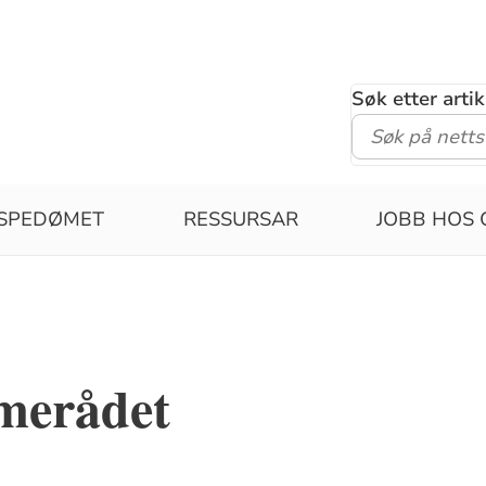
Søk etter arti
ISPEDØMET
RESSURSAR
JOBB HOS 
merådet