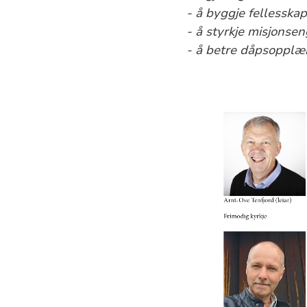
- å byggje fellesska
- å styrkje misjonse
- å betre dåpsopplær