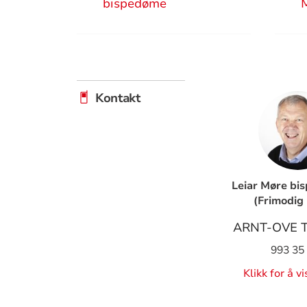
bispedøme
Kontakt
Leiar Møre bi
(Frimodig 
ARNT-OVE 
993 35
Klikk for å v