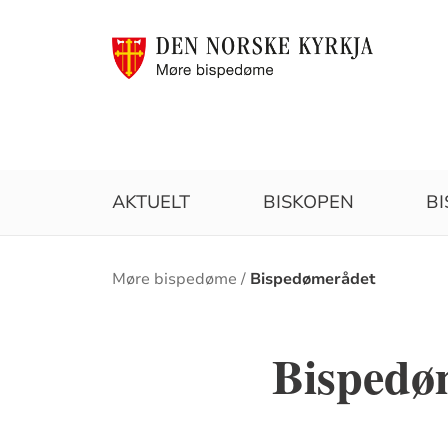
AKTUELT
BISKOPEN
B
Brødsmulesti
Møre bispedøme
Bispedømerådet
Bispedø