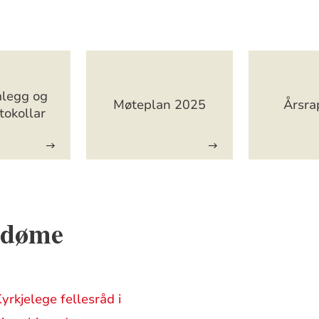
mlegg og
Møteplan 2025
Årsra
tokollar
edøme
yrkjelege fellesråd i