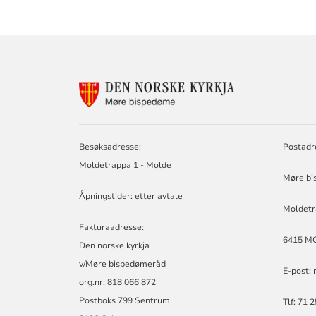
KONTAKTINF
FOR
MØRE
BISPEDØMERÅ
-
Besøksadresse:
Postadr
MØRE
Moldetrappa 1 - Molde
BISKOP
Møre bi
Åpningstider: etter avtale
Moldetr
Fakturaadresse:
6415 M
Den norske kyrkja
v/Møre bispedømeråd
E-post:
org.nr: 818 066 872
Postboks 799 Sentrum
Tlf: 71 