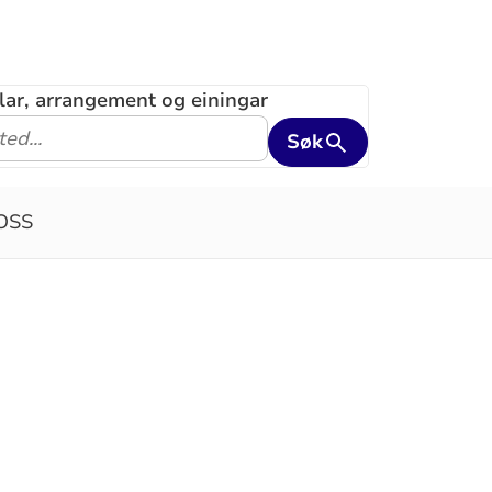
klar, arrangement og einingar
Søk
OSS