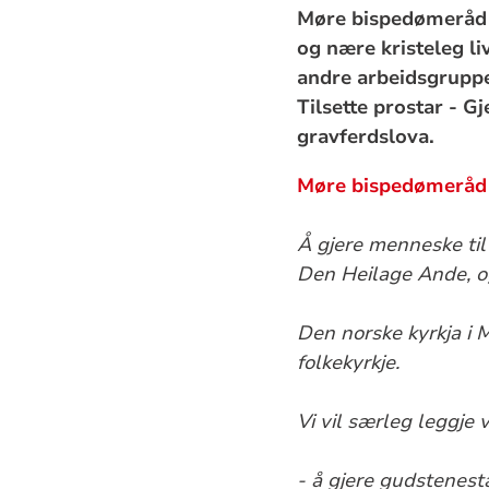
Møre bispedømeråd e
og nære kristeleg l
andre arbeidsgrupper
Tilsette prostar - G
gravferdslova.
Møre bispedømeråd
Å gjere menneske til
Den Heilage Ande, og
Den norske kyrkja i 
folkekyrkje.
Vi vil særleg leggje v
- å gjere gudstenesta