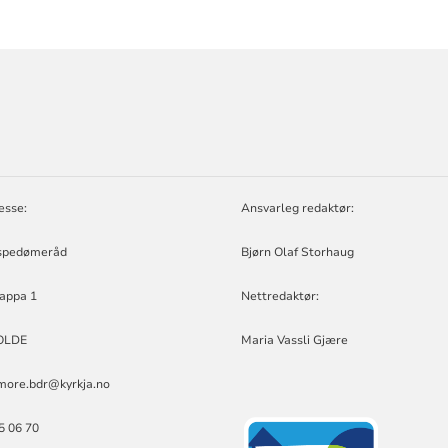
ORMASJON
D
esse:
Ansvarleg redaktør:
spedømeråd
Bjørn Olaf Storhaug
appa 1
Nettredaktør:
OLDE
Maria Vassli Gjære
more.bdr@kyrkja.no
25 06 70