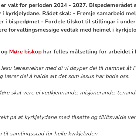
r valt for perioden 2024 - 2027. Bispedømerådet ska
iv i kyrkjelydane. Rådet skal: - Fremje samarbeid m
 i bispedømet - Fordele tilskot til stillingar i unde
jere forvaltingsmessige vedtak med heimel i kyrkjel
og
Møre biskop
har felles målsetting for arbeidet i
 Jesu læresveinar med di vi døyper dei til namnet åt
 lærer dei å halde alt det som Jesus har bode oss.
Møre skal vere ei vedkjennande, misjonerande, tenan
ekt på at kyrkjelydane med tilsette og tillitsvalde vert
 til samlingsstad for heile kyrkjelyden