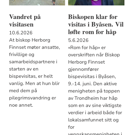
Vandret på
Biskopen klar for
visitasen
visitas i Byåsen. Vil
løfte rom for håp
10.6.2026
At biskop Herborg
5.6.2026
Finnset møter ansatte,
«Rom for håp» er
frivillige og
overskriften når Biskop
samarbeidspartnere i
Herborg Finnset
starten av en
gjennomfører
bispevisitas, er helt
bispevisitas i Byåsen,
vanlig. Men at hun blir
9.-14. juni. Den aktive
med dem på
menigheten på toppen
pilegrimsvandring er
av Trondheim har håp
noe annet.
som en av sine viktigste
verdier i arbeid både for
lokalsamfunnet sitt og
for
vennskapsmenigheten i