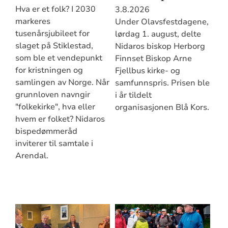
Hva er et folk? I 2030
3.8.2026
markeres
Under Olavsfestdagene,
tusenårsjubileet for
lørdag 1. august, delte
slaget på Stiklestad,
Nidaros biskop Herborg
som ble et vendepunkt
Finnset Biskop Arne
for kristningen og
Fjellbus kirke- og
samlingen av Norge. Når
samfunnspris. Prisen ble
grunnloven navngir
i år tildelt
"folkekirke", hva eller
organisasjonen Blå Kors.
hvem er folket? Nidaros
bispedømmeråd
inviterer til samtale i
Arendal.