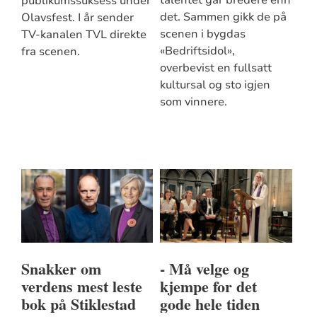
talentet går bredere enn
publikumssuksess under
det. Sammen gikk de på
Olavsfest. I år sender
scenen i bygdas
TV-kanalen TVL direkte
«Bedriftsidol»,
fra scenen.
overbevist en fullsatt
kultursal og sto igjen
som vinnere.
Snakker om
- Må velge og
verdens mest leste
kjempe for det
bok på Stiklestad
gode hele tiden