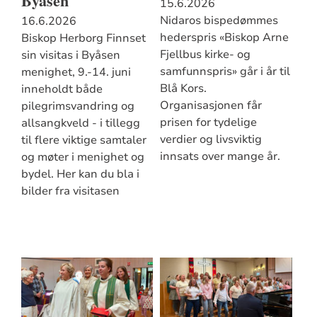
Byåsen
15.6.2026
Nidaros bispedømmes
16.6.2026
hederspris «Biskop Arne
Biskop Herborg Finnset
Fjellbus kirke- og
sin visitas i Byåsen
samfunnspris» går i år til
menighet, 9.-14. juni
Blå Kors.
inneholdt både
Organisasjonen får
pilegrimsvandring og
prisen for tydelige
allsangkveld - i tillegg
verdier og livsviktig
til flere viktige samtaler
innsats over mange år.
og møter i menighet og
bydel. Her kan du bla i
bilder fra visitasen