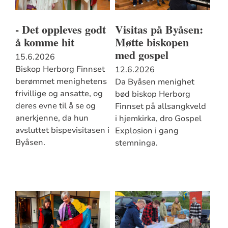
- Det oppleves godt
Visitas på Byåsen:
å komme hit
Møtte biskopen
med gospel
15.6.2026
Biskop Herborg Finnset
12.6.2026
berømmet menighetens
Da Byåsen menighet
frivillige og ansatte, og
bød biskop Herborg
deres evne til å se og
Finnset på allsangkveld
anerkjenne, da hun
i hjemkirka, dro Gospel
avsluttet bispevisitasen i
Explosion i gang
Byåsen.
stemninga.