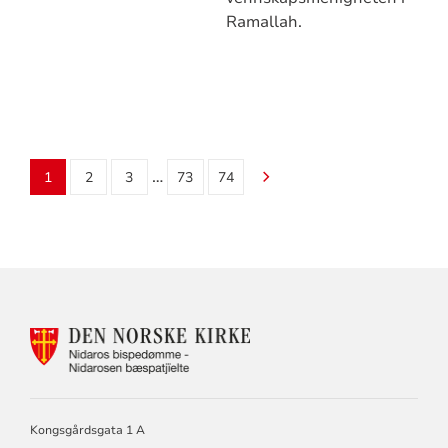
Ramallah.
…
1
2
3
73
74
KONTAKTINFORMASJON
FOR
NIDAROS
BISKOP
OG
BISPEDØMMERÅD.
Kongsgårdsgata 1 A