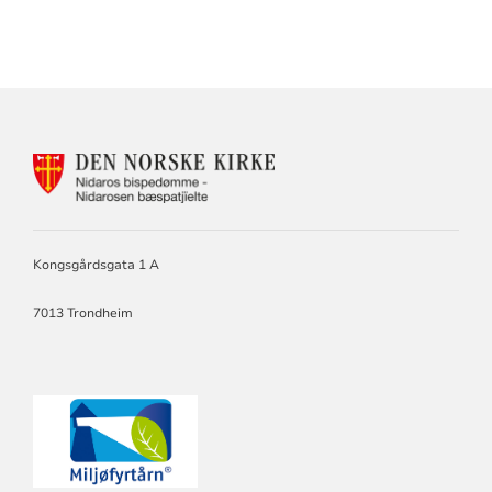
KONTAKTINFORMASJON
FOR
NIDAROS
BISKOP
OG
BISPEDØMMERÅD.
Kongsgårdsgata 1 A
PRESES
I
7013 Trondheim
BISPEMØTET.