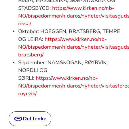
RISSA, HASSELVIKA, SØR-STJØRNA OG
STADSBYGD:
https://www.kirken.no/nb-
NO/bispedommer/nidaros/nyheter/visitasguds
rissa/
Oktober: HOEGGEN, BRATSBERG, TEMPE
OG LEIRA:
https://www.kirken.no/nb-
NO/bispedommer/nidaros/nyheter/visitasguds
bratsberg/
September: NAMSKOGAN, RØYRVIK,
NORDLI OG
SØRLI:
https://www.kirken.no/nb-
NO/bispedommer/nidaros/nyheter/visitasfore
royrvik/
Del lenke