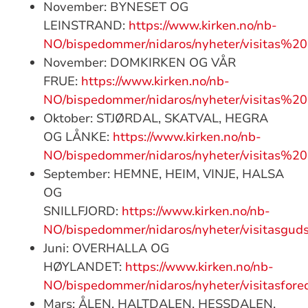
November: BYNESET OG
LEINSTRAND:
https://www.kirken.no/nb-
NO/bispedommer/nidaros/nyheter/visitas%2
November: DOMKIRKEN OG VÅR
FRUE:
https://www.kirken.no/nb-
NO/bispedommer/nidaros/nyheter/visitas%2
Oktober: STJØRDAL, SKATVAL, HEGRA
OG LÅNKE:
https://www.kirken.no/nb-
NO/bispedommer/nidaros/nyheter/visitas%
September: HEMNE, HEIM, VINJE, HALSA
OG
SNILLFJORD:
https://www.kirken.no/nb-
NO/bispedommer/nidaros/nyheter/visitasgu
Juni: OVERHALLA OG
HØYLANDET:
https://www.kirken.no/nb-
NO/bispedommer/nidaros/nyheter/visitasf
Mars: ÅLEN, HALTDALEN, HESSDALEN,