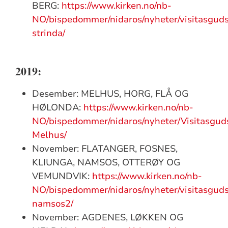
BERG:
https://www.kirken.no/nb-
NO/bispedommer/nidaros/nyheter/visitasguds
strinda/
2019:
Desember: MELHUS, HORG, FLÅ OG
HØLONDA:
https://www.kirken.no/nb-
NO/bispedommer/nidaros/nyheter/Visitasguds
Melhus/
November: FLATANGER, FOSNES,
KLIUNGA, NAMSOS, OTTERØY OG
VEMUNDVIK:
https://www.kirken.no/nb-
NO/bispedommer/nidaros/nyheter/visitasguds
namsos2/
November: AGDENES, LØKKEN OG