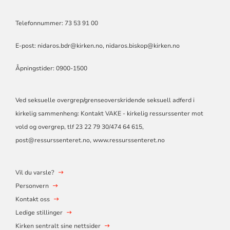
Telefonnummer: 73 53 91 00
E-post:
nidaros.bdr@kirken.no
,
nidaros.biskop@kirken.no
Åpningstider: 0900-1500
Ved seksuelle overgrep/grenseoverskridende seksuell adferd i
kirkelig sammenheng: Kontakt VAKE - kirkelig ressurssenter mot
vold og overgrep, tlf 23 22 79 30/474 64 615,
post@ressurssenteret.no
, www.ressurssenteret.no
Vil du varsle?
Personvern
Kontakt oss
Ledige stillinger
Kirken sentralt sine nettsider