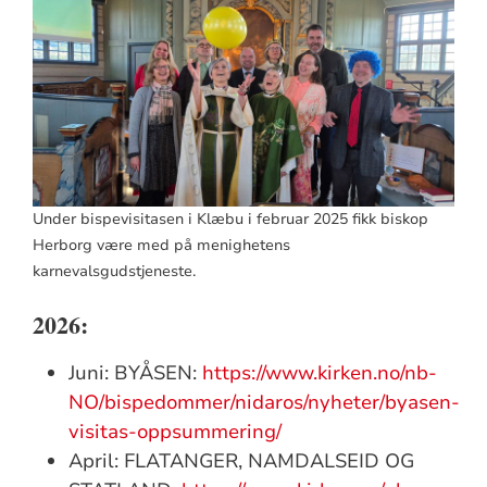
Under bispevisitasen i Klæbu i februar 2025 fikk biskop
Herborg være med på menighetens
karnevalsgudstjeneste.
2026:
Juni: BYÅSEN:
https://www.kirken.no/nb-
NO/bispedommer/nidaros/nyheter/byasen-
visitas-oppsummering/
April: FLATANGER, NAMDALSEID OG