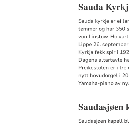
Sauda Kyrkj
Sauda kyrkje er ei l
tømmer og har 350 si
von Linstow. Ho vart
Lippe 26. september 
Kyrkja fekk spir i 1
Dagens altartavle ha
Preikestolen er i tre
nytt hovudorgel i 200
Yamaha-piano av nya
Saudasjøen k
Saudasjøen kapell ble