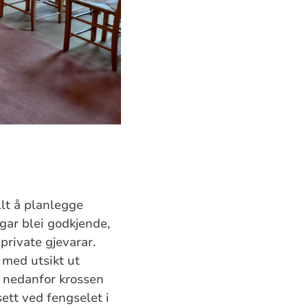
llt å planlegge
gar blei godkjende,
private gjevarar.
, med utsikt ut
e nedanfor krossen
sett ved fengselet i