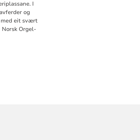
eriplassane. I
ravferder og
t med eit svært
av Norsk
Orgel
-