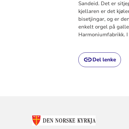
Sandeid. Det er sitjep
kjellaren er det kjøl
bisetjingar, og er de
enkelt orgel på gall
Harmoniumfabrikk. I 
Del lenke
KONTAKTINF
FOR
SAUDA