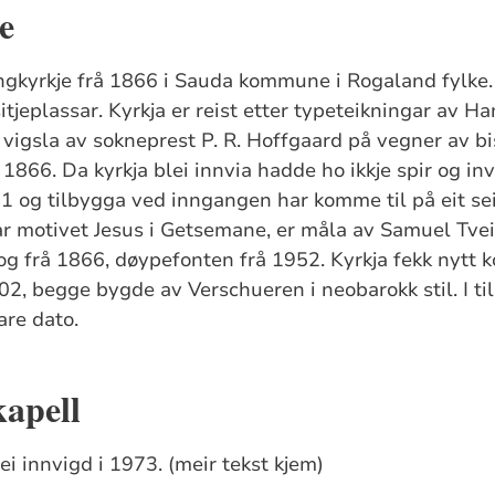
e
angkyrkje frå 1866 i Sauda kommune i Rogaland fylke.
tjeplassar. Kyrkja er reist etter typeteikningar av Ha
 vigsla av sokneprest P. R. Hoffgaard på vegner av b
1866. Da kyrkja blei innvia hadde ho ikkje spir og inv
921 og tilbygga ved inngangen har komme til på eit se
r motivet Jesus i Getsemane, er måla av Samuel Tvei
 og frå 1866, døypefonten frå 1952. Kyrkja fekk nytt 
2, begge bygde av Verschueren i neobarokk stil. I til
re dato.
apell
i innvigd i 1973. (meir tekst kjem)