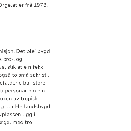
Orgelet er frå 1978,
isjon. Det blei bygd
s ord», og
, slik at ein fekk
 også to små sakristi.
defaldene bar store
mti personar om ein
ruken av tropisk
dag blir Hellandsbygd
vplassen ligg i
orgel med tre