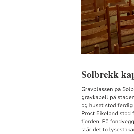
Solbrekk kap
Gravplassen på Solbre
gravkapell på staden
og huset stod ferdig 
Prost Eikeland stod f
fjorden. På fondvegg
står det to lysestaka