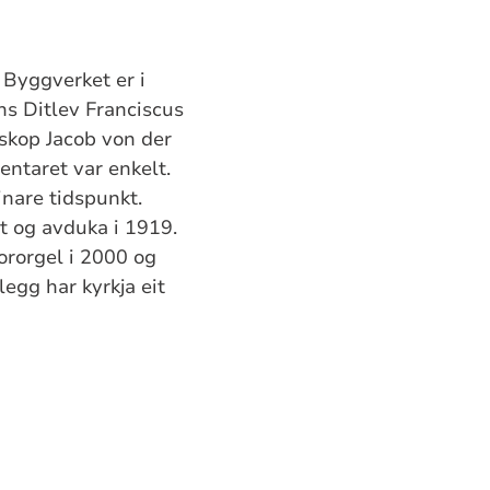
 Byggverket er i
ns Ditlev Franciscus
iskop Jacob von der
entaret var enkelt.
inare tidspunkt.
t og avduka i 1919.
kororgel i 2000 og
legg har kyrkja eit