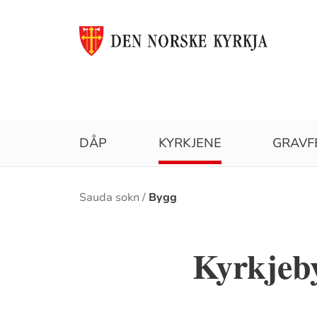
DÅP
KYRKJENE
GRAVF
Brødsmulesti
Sauda sokn
Bygg
Kyrkjeb