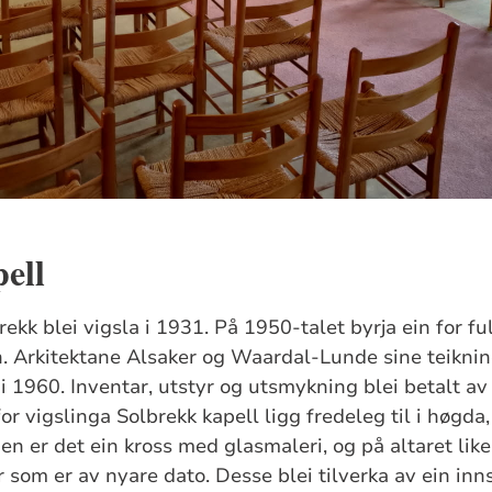
ell
kk blei vigsla i 1931. På 1950-talet byrja ein for fu
. Arkitektane Alsaker og Waardal-Lunde sine teiknin
i 1960. Inventar, utstyr og utsmykning blei betalt av 
or vigslinga Solbrekk kapell ligg fredeleg til i høgda
en er det ein kross med glasmaleri, og på altaret lik
r som er av nyare dato. Desse blei tilverka av ein inn