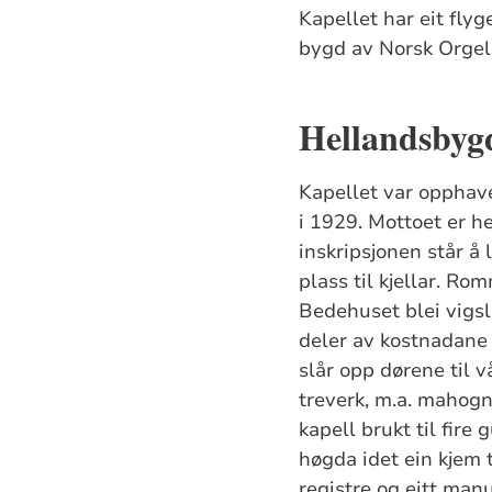
Kapellet har eit flyg
bygd av Norsk
Orgel
Hellandsbyg
Kapellet var opphav
i 1929. Mottoet er he
inskripsjonen står å 
plass til kjellar. Rom
Bedehuset blei vigsl
deler av kostnadane 
slår opp dørene til 
treverk, m.a. mahogni
kapell brukt til fire
høgda idet ein kjem 
registre og eitt manu