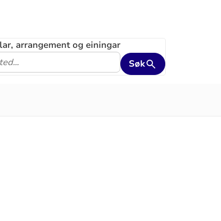
klar, arrangement og einingar
Søk