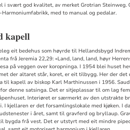
el i svært god kvalitet, av merket Grotrian Steinweg. 
-Harmoniumfabrikk, med to manual og pedalar.
d kapell
eleg eit bedehus som høyrde til Hellandsbygd Indrem
nta frå Jeremia 22,29: «Land, land, land, høyr Herren
lesa på veggen over koropninga. I 1954 blei huset heva
met der altaret står, koret, er eit tilbygg. Her der det
a til kapell av biskop Karl Marthinussen i 1956. Sau
for denne satsinga. Det er sitjeplassar til om lag fe
våpenhuset. Interiøret er særmerkt av den utstrakte b
. I kjellaren er det forsamlingslokale med kjøken. I 
 gudstenester i året, samt til gravferd og bryllaup. Gra
til bygda frå vest. Det er utstyrt med eit mindre pipe
al, samt eit motorisert harmonium i kjellaren.