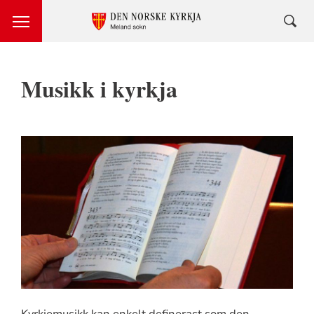
Musikk i kyrkja
Kyrkjemusikk kan enkelt definerast som den