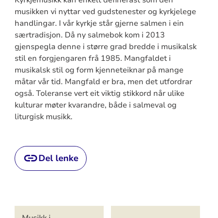
musikken vi nyttar ved gudstenester og kyrkjelege
handlingar. I vår kyrkje står gjerne salmen i ein
særtradisjon. Då ny salmebok kom i 2013
gjenspegla denne i større grad bredde i musikalsk
stil en forgjengaren frå 1985. Mangfaldet i
musikalsk stil og form kjenneteiknar på mange
måtar vår tid. Mangfald er bra, men det utfordrar
også. Toleranse vert eit viktig stikkord når ulike
kulturar møter kvarandre, både i salmeval og
liturgisk musikk.
Del lenke
Artikkelsnarveger
Musikk i