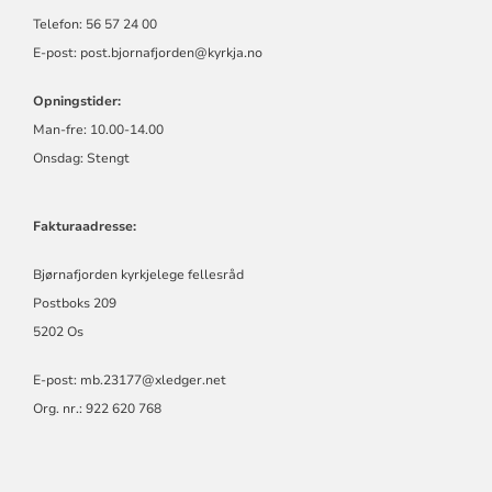
Telefon: 56 57 24 00
E-post: post.bjornafjorden@kyrkja.no
Opningstider:
Man-fre: 10.00-14.00
Onsdag: Stengt
Fakturaadresse:
Bjørnafjorden kyrkjelege fellesråd
Postboks 209
5202 Os
E-post:
mb.23177@xledger.net
Org. nr.: 922 620 768