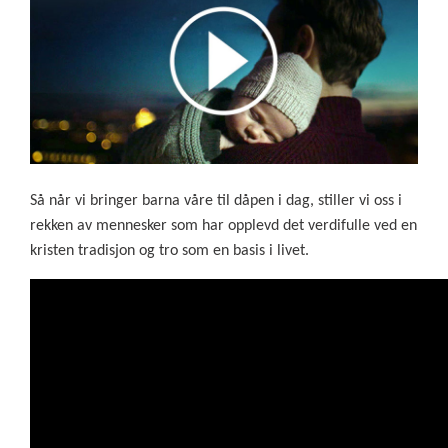
Så når vi bringer barna våre til dåpen i dag, stiller vi oss i
rekken av mennesker som har opplevd det verdifulle ved en
kristen tradisjon og tro som en basis i livet.