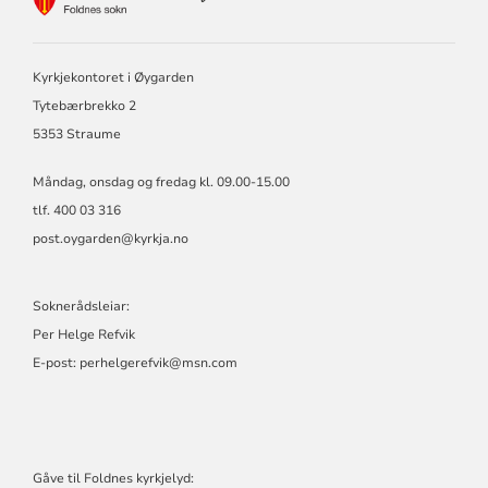
FOR
FOLDNES
SOKN
Kyrkjekontoret i Øygarden
Tytebærbrekko 2
5353 Straume
Måndag, onsdag og fredag kl. 09.00-15.00
tlf. 400 03 316
post.oygarden@kyrkja.no
Soknerådsleiar:
Per Helge Refvik
E-post:
perhelgerefvik@msn.com
Gåve til Foldnes kyrkjelyd: