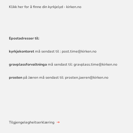
Klikk her for å finne din kyrkjelyd - kirken.no
Epostadresser til:
kyrkjekontoret
må sendast til :
post.time@kirken.no
gravplassforvaltninga
må sendast til:
gravplass.time@kirken.no
prosten
på Jæren må sendast til:
prosten.jaeren@kirken.no
Tilgjengelegheitserklæring