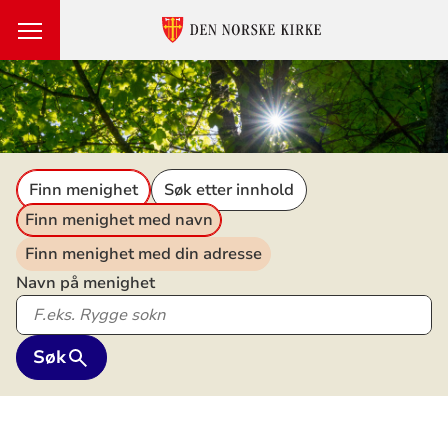
Den
norske
kirke
Finn menighet
Søk etter innhold
Finn menighet med navn
Finn menighet med din adresse
Navn på menighet
Søk