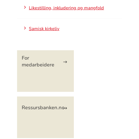
Likestilling, inkludering og mangfold
Samisk kirkeliv
Artikkelsnarveger
For
medarbeidere
Ressursbanken.no