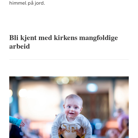
himmel på jord.
Bli kjent med kirkens mangfoldige
arbeid
K
A
Bl
Ki
Vi
De
sa
jo
de
fr
ki
ki
om
LE
LE
di