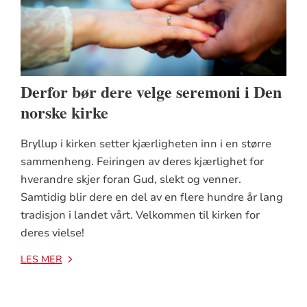
Derfor bør dere velge seremoni i Den
norske kirke
B
S
K
A
F
B
t
b
Bryllup i kirken setter kjærligheten inn i en større
Gr
Kj
Ha
Al
sammenheng. Feiringen av deres kjærlighet for
fe
se
ka
Ne
Sk
Ha
hverandre skjer foran Gud, slekt og venner.
He
ki
fo
be
og
å 
Samtidig blir dere en del av en flere hundre år lang
Fo
sl
et
LE
LE
LE
tradisjon i landet vårt. Velkommen til kirken for
no
be
LE
deres vielse!
se
be
LES MER
LE
LE