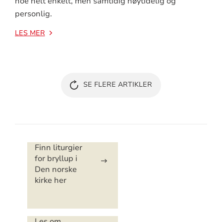
noe helt enkelt, men samtidig høytidelig og
personlig.
LES MER
SE FLERE ARTIKLER
Artikkelsnarveger
Finn liturgier
for bryllup i
Den norske
kirke her
Les om