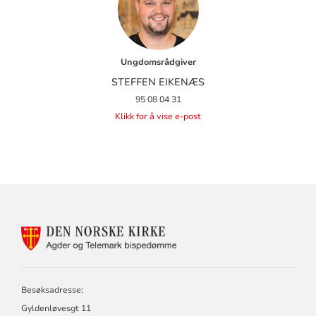
Ungdomsrådgiver
STEFFEN EIKENÆS
95 08 04 31
Klikk for å vise e-post
KONTAKTINFORMASJON
FOR
AGDER
OG
TELEMARK
Besøksadresse:
BISPEDØMME
Gyldenløvesgt 11