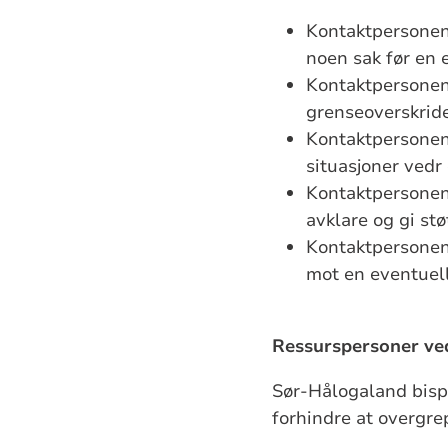
Kontaktpersonen
noen sak før en 
Kontaktpersonen
grenseoverskride
Kontaktpersonene
situasjoner vedr
Kontaktpersonene
avklare og gi stø
Kontaktpersone
mot en eventuell
Ressurspersoner ve
Sør-Hålogaland bisp
forhindre at overgre