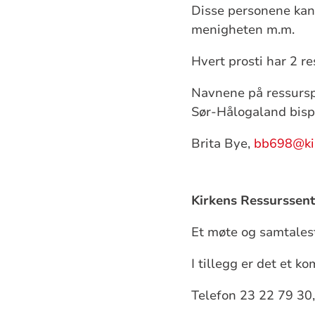
Disse personene kan g
menigheten m.m.
Hvert prosti har 2 r
Navnene på ressurspe
Sør-Hålogaland bis
Brita Bye,
bb698@ki
Kirkens Ressurssent
Et møte og samtalest
I tillegg er det et k
Telefon 23 22 79 30