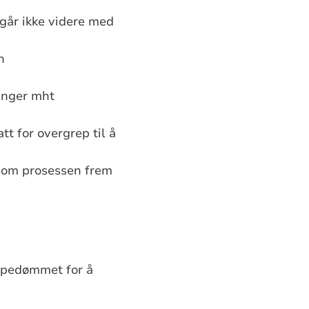
går ikke videre med
n
inger mht
t for overgrep til å
nom prosessen frem
spedømmet for å