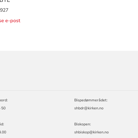
 927
ise e-post
ORMASJON
bord:
Bispedømmerådet:
 50
shbdr@kirken.no
id:
Biskopen:
4.00
shbiskop@kirken.no