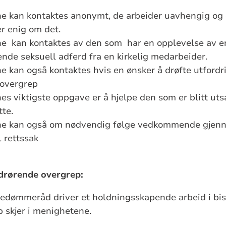
e kan kontaktes anonymt, de arbeider uavhengig og 
er enig om det.
e kan kontaktes av den som har en opplevelse av e
nde seksuell adferd fra en kirkelig medarbeider.
 kan også kontaktes hvis en ønsker å drøfte utfordr
 overgrep
s viktigste oppgave er å hjelpe den som er blitt utsat
tte.
ne kan også om nødvendig følge vedkommende gjen
 rettssak
drørende overgrep:
edømmeråd driver et holdningsskapende arbeid i bi
p skjer i menighetene.