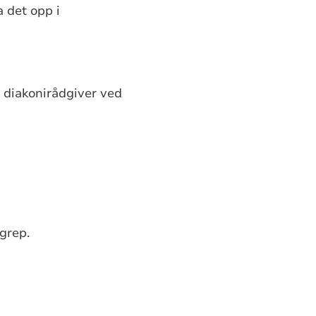
a det opp i
 diakonirådgiver ved
grep.