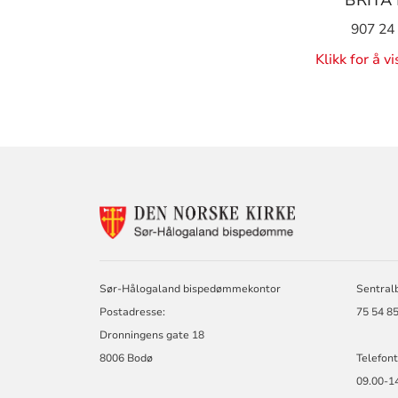
907 24
Klikk for å v
KONTAKTINF
FOR
DEN
NORSKE
KIRKE,
Sør-Hålogaland bispedømmekontor
Sentral
SØR-
Postadresse:
75 54 85
HÅLOGALAND
BISPEDØMME
Dronningens gate 18
8006 Bodø
Telefont
09.00-1