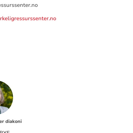
essurssenter.no
rkeligressurssenter.no
er diakoni
 BYE