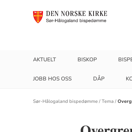
AKTUELT
BISKOP
BIS
JOBB HOS OSS
DÅP
K
Brødsmulesti
Sør-Hålogaland bispedømme
Tema
Overg
Overgre