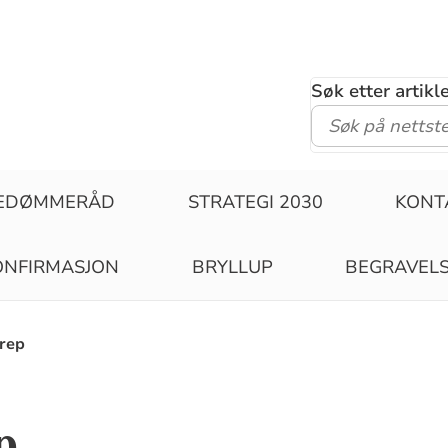
Søk etter artik
PEDØMMERÅD
STRATEGI 2030
KONT
ONFIRMASJON
BRYLLUP
BEGRAVEL
rep
p