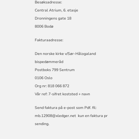
Besøksadresse:
Central Atrium, 6. etasje
Dronningens gate 18
8006 Bodø
Fakturaadresse:
Den norske kirke v/Sør-Hålogaland
bispedømmeråd
Postboks 799 Sentrum
0106 Oslo
Org nr: 818 066 872
Vår ref: 7-sifret koststed + navn
Send faktura på e-post som Pdf. fil:
mb.12908@xledger.net
kun en faktura pr
sending.