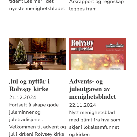
tider": Les mer i det
Årsrapport og regnskap
nyeste menighetsbladet
legges fram
Jul og nyttår i
Advents- og
Rolvsøy kirke
juleutgaven av
menighetsbladet
21.12.2024
Fortsett å skape gode
22.11.2024
juleminner og
Nytt menighetsblad
juletradisjoner.
med glimt fra hva som
Velkommen til advent og
skjer i lokalsamfunnet
jul i kirken! Rolvsøy kirke
og kirken