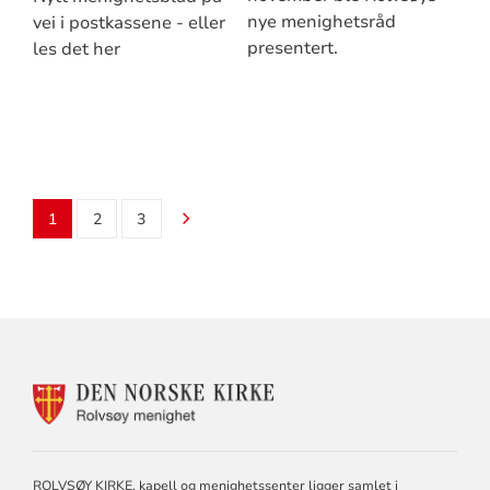
nye menighetsråd
vei i postkassene - eller
presentert.
les det her
1
2
3
KONTAKTINFORMASJON
FOR
ROLVSØY
MENIGHET
ROLVSØY KIRKE, kapell og menighetssenter ligger samlet i