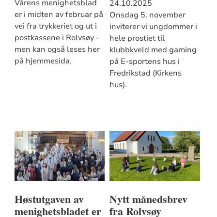
Vårens menighetsblad
24.10.2025
er i midten av februar på
Onsdag 5. november
vei fra trykkeriet og ut i
inviterer vi ungdommer i
postkassene i Rolvsøy -
hele prostiet til
men kan også leses her
klubbkveld med gaming
på hjemmesida.
på E-sportens hus i
Fredrikstad (Kirkens
hus).
Høstutgaven av
Nytt månedsbrev
menighetsbladet er
fra Rolvsøy