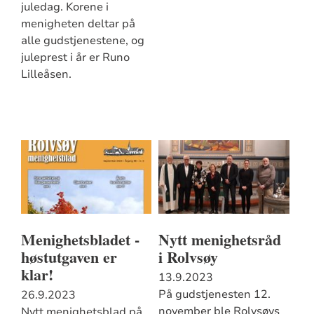
juledag. Korene i
menigheten deltar på
alle gudstjenestene, og
juleprest i år er Runo
Lilleåsen.
Menighetsbladet -
Nytt menighetsråd
høstutgaven er
i Rolvsøy
klar!
13.9.2023
På gudstjenesten 12.
26.9.2023
november ble Rolvsøys
Nytt menighetsblad på