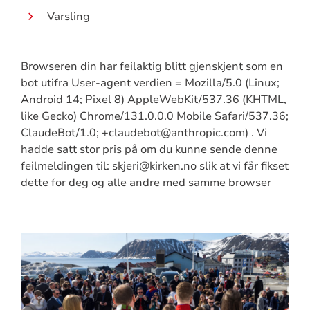
Varsling
Browseren din har feilaktig blitt gjenskjent som en
bot utifra User-agent verdien = Mozilla/5.0 (Linux;
Android 14; Pixel 8) AppleWebKit/537.36 (KHTML,
like Gecko) Chrome/131.0.0.0 Mobile Safari/537.36;
ClaudeBot/1.0; +claudebot@anthropic.com) . Vi
hadde satt stor pris på om du kunne sende denne
feilmeldingen til: skjeri@kirken.no slik at vi får fikset
dette for deg og alle andre med samme browser