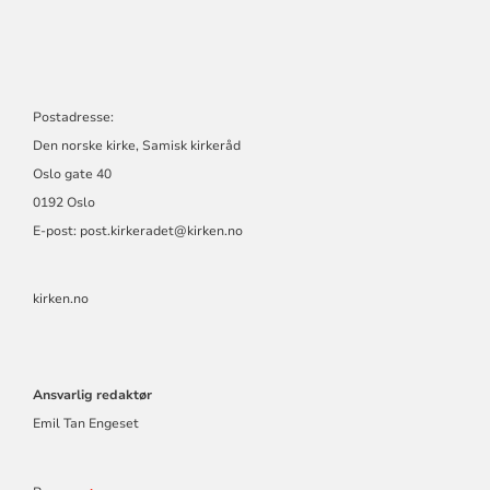
GÆRHKOERAERIE
Postadresse:
Den norske kirke, Samisk kirkeråd
Oslo gate 40
0192 Oslo
E-post: post.kirkeradet@kirken.no
kirken.no
Ansvarlig redaktør
Emil Tan Engeset