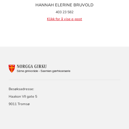
HANNAH ELERINE BRUVOLD
403 23 582
Klikk for å vise e-post
KONTAKTINFORMASJON
FOR
SAMISK
KIRKERÅD
-
Besøksadresse:
SÁMI
Haakon VII gate 5
GIRKORÁĐĐI
9011 Tromsø
-
SÁME
GIRKORÁDE
-
SAEMIEN