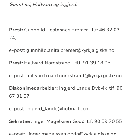
Gunnhild, Hallvard og Ingjerd.
Prest:
Gunnhild Roaldsnes Bremer tlf: 46 32 03
24,
e-post: gunnhild.anita.bremer@kyrkja.giske.no
Prest:
Hallvard Nordstrand tlf: 91 39 18 05
e-post: hallvard.roald.nordstrand@kyrkja.giske.no
Diakonimedarbeider:
Ingjerd Lande Dybvik tlf: 90
67 31 57
e-post: ingjerd_lande@hotmail.com
Sekretær
: Inger Magelssen Godø tlf. 90 59 70 55
e-post: inger.magelssen.godo@kyrkja.giske.no