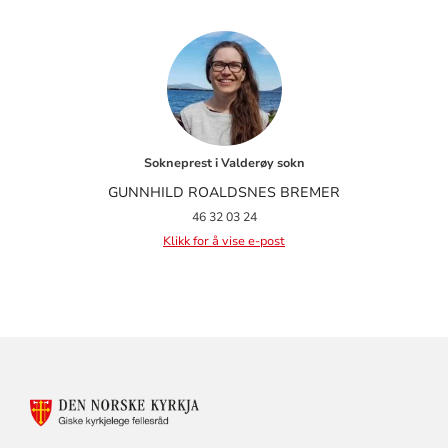
Sokneprest i Valderøy sokn
GUNNHILD ROALDSNES BREMER
46 32 03 24
Klikk for å vise e-post
KONTAKTINFORMASJON
FOR
GISKE