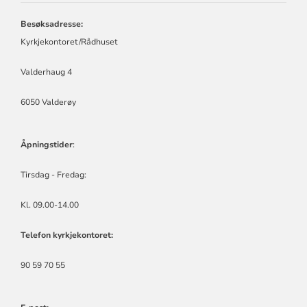
KYRKJELEGE
FELLESRÅD
Besøksadresse:
Kyrkjekontoret/Rådhuset
Valderhaug 4
6050 Valderøy
Åpningstider
:
Tirsdag - Fredag:
Kl. 09.00-14.00
Telefon kyrkjekontoret:
90 59 70 55