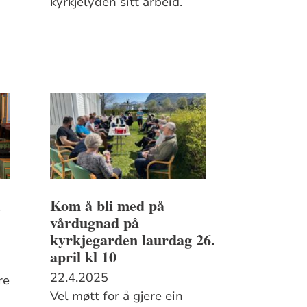
kyrkjelyden sitt arbeid.
d
Kom å bli med på
vårdugnad på
kyrkjegarden laurdag 26.
april kl 10
22.4.2025
re
Vel møtt for å gjere ein