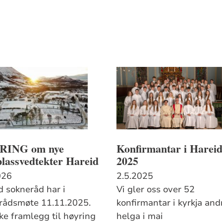
RING om nye
Konfirmantar i Harei
lassvedtekter Hareid
2025
026
2.5.2025
d sokneråd har i
Vi gler oss over 52
srådsmøte 11.11.2025.
konfirmantar i kyrkja and
ke framlegg til høyring
helga i mai