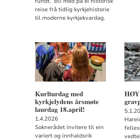
rundt. Bli med på ei historisk
reise frå tidlig kyrkjehistorie
til moderne kyrkjekvardag.
Kurlturdag med
HØY
kyrkjelydens årsmøte
gravp
laurdag 18.april!
5.1.2
1.4.2026
Harei
Soknerådet invitere til ein
felle
variert og innhaldsrik
vedte