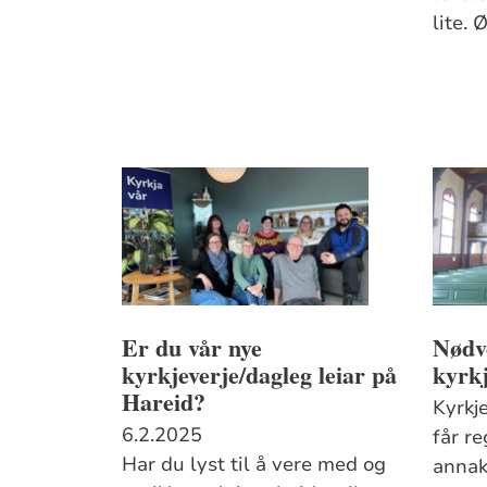
lite. 
Er du vår nye
Nødve
kyrkjeverje/dagleg leiar på
kyrkj
Hareid?
Kyrkje
6.2.2025
får r
Har du lyst til å vere med og
annak