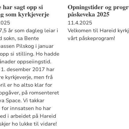
 har sagt opp si
Opningstider og progr
ing som kyrkjeverje
påskeveka 2025
2025
11.4.2025
7,5 år som dagleg leiar i
Velkomen til Hareid kyrk
d sokn, sa Bente
vårt påskeprogram!
assen Pilskog i januar
opp si stilling. Ho hadde
ånader oppseiingstid.
 1. desember 2017 har
e kyrkjeverje, men frå
ril er ho altso klar for
ppgåver, på romsenteret
a Space. Vi takkar
 for innsatsen ho har
ned i arbeidet på Hareid
kjer ho lukke til vidare!