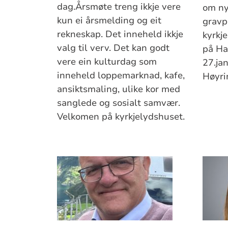
dag.Årsmøte treng ikkje vere
om ny
kun ei årsmelding og eit
gravp
rekneskap. Det inneheld ikkje
kyrkj
valg til verv. Det kan godt
på Ha
vere ein kulturdag som
27.ja
inneheld loppemarknad, kafe,
Høyrin
ansiktsmaling, ulike kor med
sanglede og sosialt samvær.
Velkomen på kyrkjelydshuset.