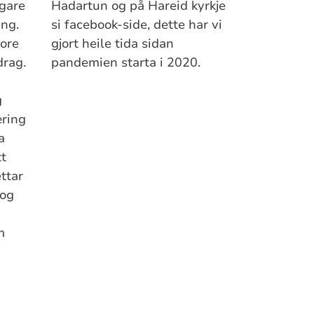
egare
Hadartun og på Hareid kyrkje
ing.
si facebook-side, dette har vi
vore
gjort heile tida sidan
drag.
pandemien starta i 2020.
g
æring
a
tt
ttar
 og
m