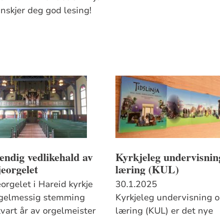
Ønskjer deg god lesing!
ndig vedlikehald av
Kyrkjeleg undervisnin
eorgelet
læring (KUL)
orgelet i Hareid kyrkje
30.1.2025
egelmessig stemming
Kyrkjeleg undervisning 
vart år av orgelmeister
læring (KUL) er det nye