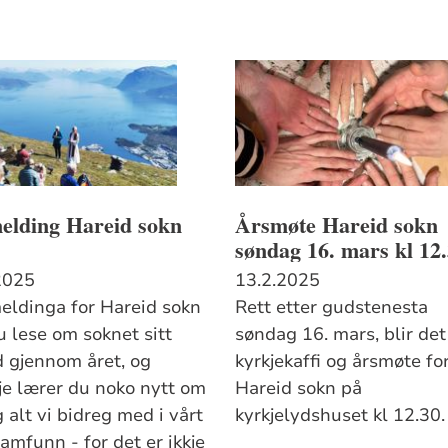
elding Hareid sokn
Årsmøte Hareid sokn
søndag 16. mars kl 12
2025
13.2.2025
meldinga for Hareid sokn
Rett etter gudstenesta
u lese om soknet sitt
søndag 16. mars, blir det
d gjennom året, og
kyrkjekaffi og årsmøte fo
je lærer du noko nytt om
Hareid sokn på
 alt vi bidreg med i vårt
kyrkjelydshuset kl 12.30.
amfunn - for det er ikkje