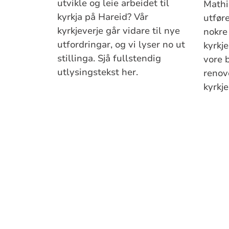
utvikle og leie arbeidet til
Mathi
kyrkja på Hareid? Vår
utfør
kyrkjeverje går vidare til nye
nokre
utfordringar, og vi lyser no ut
kyrkj
stillinga. Sjå fullstendig
vore b
utlysingstekst her.
renov
kyrkje