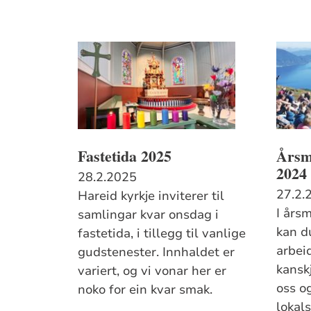
Fastetida 2025
Årsm
2024
28.2.2025
27.2.
Hareid kyrkje inviterer til
I års
samlingar kvar onsdag i
kan d
fastetida, i tillegg til vanlige
arbei
gudstenester. Innhaldet er
kansk
variert, og vi vonar her er
oss og
noko for ein kvar smak.
lokals