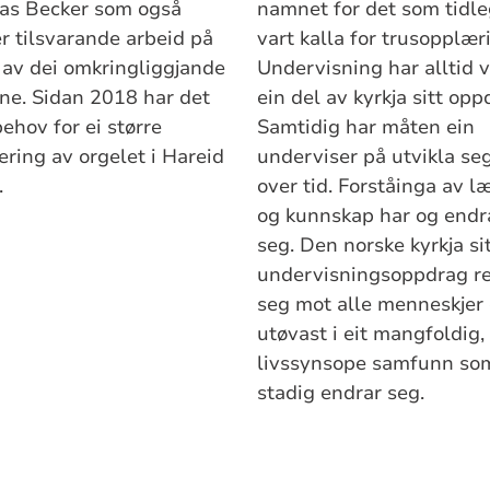
as Becker som også
namnet for det som tidl
er tilsvarande arbeid på
vart kalla for trusopplær
 av dei omkringliggjande
Undervisning har alltid 
ene. Sidan 2018 har det
ein del av kyrkja sitt opp
ehov for ei større
Samtidig har måten ein
ering av orgelet i Hareid
underviser på utvikla se
.
over tid. Forståinga av l
og kunnskap har og endr
seg. Den norske kyrkja si
undervisningsoppdrag re
seg mot alle menneskjer
utøvast i eit mangfoldig,
livssynsope samfunn so
stadig endrar seg.