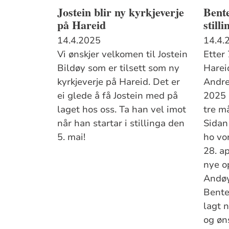
Jostein blir ny kyrkjeverje
Bente
på Hareid
still
14.4.2025
14.4.
Vi ønskjer velkomen til Jostein
Etter 
Bildøy som er tilsett som ny
Harei
kyrkjeverje på Hareid. Det er
Andre
ei glede å få Jostein med på
2025 
laget hos oss. Ta han vel imot
tre m
når han startar i stillinga den
Sidan
5. mai!
ho vor
28. ap
nye o
Andøy
Bente
lagt 
og øns