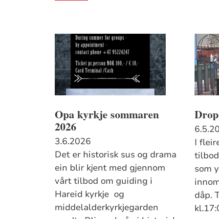
Opa kyrkje sommaren
Drop-
2026
6.5.2
3.6.2026
I flei
Det er historisk sus og drama
tilbo
ein blir kjent med gjennom
som y
vårt tilbod om guiding i
innom
Hareid kyrkje og
dåp. T
middelalderkyrkjegarden
kl.17: