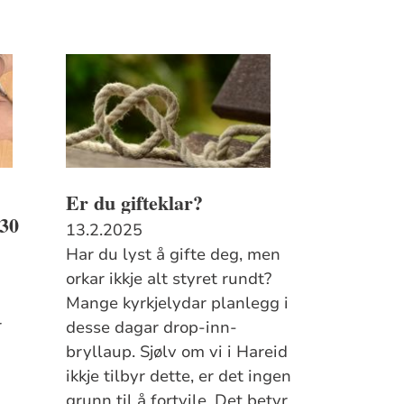
Er du gifteklar?
.30
13.2.2025
Har du lyst å gifte deg, men
orkar ikkje alt styret rundt?
Mange kyrkjelydar planlegg i
r
desse dagar drop-inn-
bryllaup. Sjølv om vi i Hareid
ikkje tilbyr dette, er det ingen
grunn til å fortvile. Det betyr