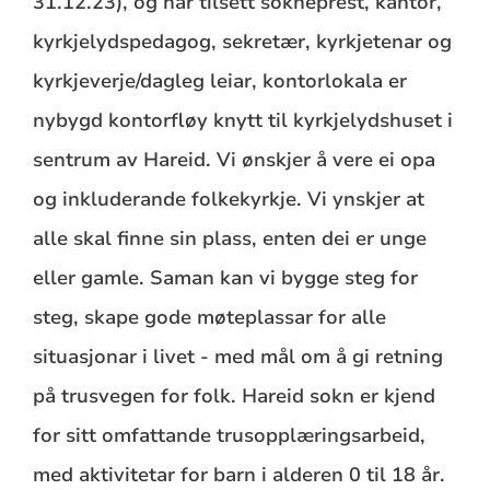
31.12.23), og har tilsett sokneprest, kantor,
kyrkjelydspedagog, sekretær, kyrkjetenar og
kyrkjeverje/dagleg leiar, kontorlokala er
nybygd kontorfløy knytt til kyrkjelydshuset i
sentrum av Hareid. Vi ønskjer å vere ei opa
og inkluderande folkekyrkje. Vi ynskjer at
alle skal finne sin plass, enten dei er unge
eller gamle. Saman kan vi bygge steg for
steg, skape gode møteplassar for alle
situasjonar i livet - med mål om å gi retning
på trusvegen for folk. Hareid sokn er kjend
for sitt omfattande trusopplæringsarbeid,
med aktivitetar for barn i alderen 0 til 18 år.