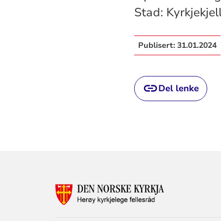
Stad: Kyrkjekjel
Publisert:
31.01.2024
Del lenke
KONTAKTINF
FOR
HERØY
KYRKJELEGE