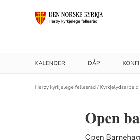
KALENDER
DÅP
KONF
Brødsmulesti
Herøy kyrkjelege fellesråd
Kyrkjelydsarbeid
Open ba
Open Barnehage 