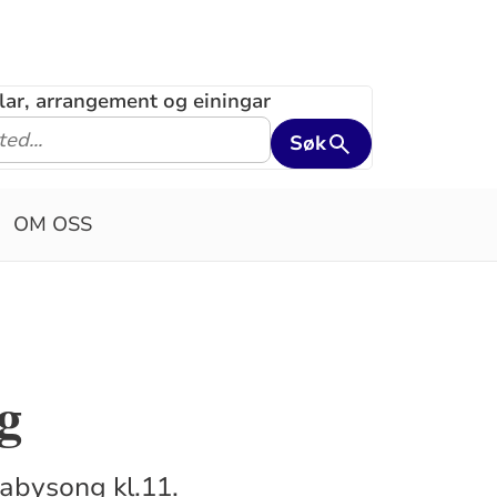
klar, arrangement og einingar
Søk
OM OSS
g
abysong kl.11.