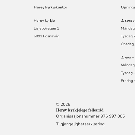
FELLESRÅD
Herøy kyrkjekontor
Opnings
Herøy kyrkje
1. septe
Lisjebøvegen 1
Måndag 
6091 Fosnavåg
Tysdag k
Onsdag, 
1. juni –
Måndag 
Tysdag –
Fredag 
© 2026
Herøy kyrkjelege fellesråd
Organisasjonsnummer 976 997 085
Tilgjengelighetserklæring