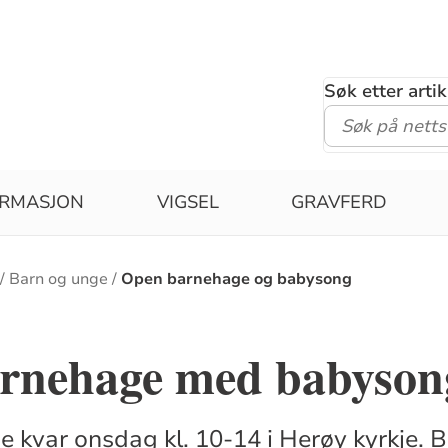
Søk etter arti
IRMASJON
VIGSEL
GRAVFERD
Barn og unge
Open barnehage og babysong
rnehage med babyson
kvar onsdag kl. 10-14 i Herøy kyrkje. B