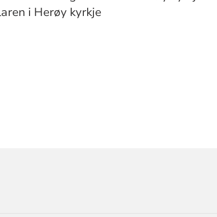
laren i Herøy kyrkje
ORMASJON